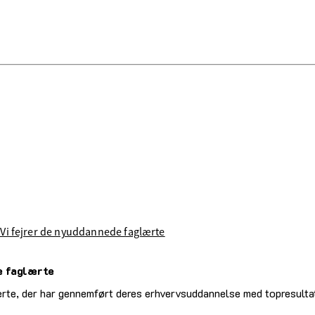
 Vi fejrer de nyuddannede faglærte
e faglærte
te, der har gennemført deres erhvervsuddannelse med topresultat