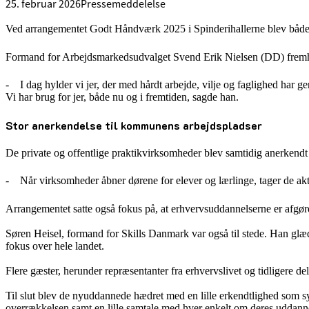
25. februar 2026
Pressemeddelelse
Ved arrangementet Godt Håndværk 2025 i Spinderihallerne blev både elev
Formand for Arbejdsmarkedsudvalget Svend Erik Nielsen (DD) fremhæved
- I dag hylder vi jer, der med hårdt arbejde, vilje og faglighed har gen
Vi har brug for jer, både nu og i fremtiden, sagde han.
Stor anerkendelse til kommunens arbejdspladser
De private og offentlige praktikvirksomheder blev samtidig anerkendt 
- Når virksomheder åbner dørene for elever og lærlinge, tager de aktivt
Arrangementet satte også fokus på, at erhvervsuddannelserne er afgøre
Søren Heisel, formand for Skills Danmark var også til stede. Han glæder
fokus over hele landet.
Flere gæster, herunder repræsentanter fra erhvervslivet og tidligere d
Til slut blev de nyuddannede hædret med en lille erkendtlighed som sy
overrækkelsen samt en lille samtale med hver enkelt om deres uddann