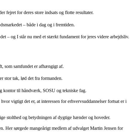
ejret for deres store indsats og flotte resultater.
dsmarkedet – både i dag og i fremtiden.
det – og I står nu med et stærkt fundament for jeres videre arbejdsliv.
ft, som samfundet er afhængigt af.
r stor tak, lød det fra formanden.
T og kontor til håndværk, SOSU og tekniske fag.
vor vigtigt det er, at interessen for erhvervsuddannelser fortsat er i
aglige stolthed og betydningen af dygtige hænder og hoveder.
agen. Her sørgede mangeårigt medlem af udvalget Martin Jensen for