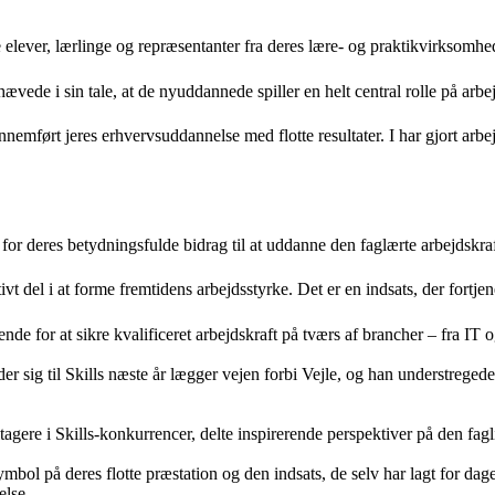
er, lærlinge og repræsentanter fra deres lære- og praktikvirksomheder f
e i sin tale, at de nyuddannede spiller en helt central rolle på arbej
nemført jeres erhvervsuddannelse med flotte resultater. I har gjort arbej
for deres betydningsfulde bidrag til at uddanne den faglærte arbejdskra
 del i at forme fremtidens arbejdsstyrke. Det er en indsats, der fortjene
nde for at sikre kvalificeret arbejdskraft på tværs af brancher – fra I
 sig til Skills næste år lægger vejen forbi Vejle, og han understregede h
eltagere i Skills-konkurrencer, delte inspirerende perspektiver på den f
mbol på deres flotte præstation og den indsats, de selv har lagt for d
else.