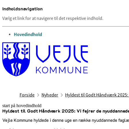
Indholdsnavigation
Vælg et link for at navigere til det respektive indhold.
gå til
Hovedindhold
Forside
Nyheder
Hyldest til Godt Håndværk 2025:
start på hovedindhold
Hyldest til Godt Håndværk 2025: Vi fejrer de nyuddanned
senest opdateret 25. februar 2026
Vejle Kommune hyldede i denne uge en række nyuddannede faglær