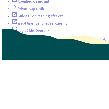
Åbenhed og indsigt
Privatlivspolitik
Guide til oplæsning af tekst
Webtilgængelighedserklæring
Log på Mit Overblik
Akut hjælp
EAN-numre
Oversigt over selvbetjening
Job
Presse