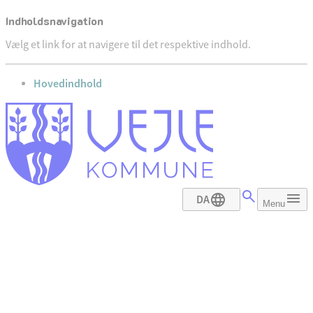
Indholdsnavigation
Vælg et link for at navigere til det respektive indhold.
gå til
Hovedindhold
DA
Menu