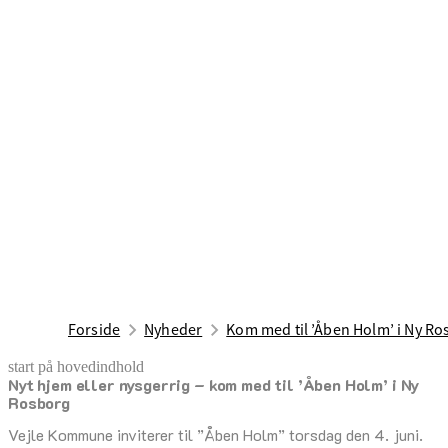
Forside
Nyheder
Kom med til ’Åben Holm’ i Ny Ro
start på hovedindhold
Nyt hjem eller nysgerrig – kom med til ’Åben Holm’ i Ny
senest opdateret 13. maj 2026
Rosborg
Vejle Kommune inviterer til ”Åben Holm” torsdag den 4. juni.