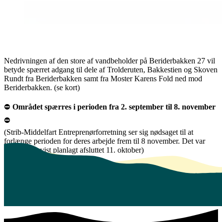
Nedrivningen af den store af vandbeholder på Beriderbakken 27 vil
betyde spærret adgang til dele af Trolderuten, Bakkestien og Skoven
Rundt fra Beriderbakken samt fra Moster Karens Fold ned mod
Beriderbakken. (se kort)
⛔️
Området spærres i perioden fra 2. september til 8. november
⛔️
(Strib-Middelfart Entreprenørforretning ser sig nødsaget til at
forlænge perioden for deres arbejde frem til 8 november. Det var
indledningsvist planlagt afsluttet 11. oktober)
Nedrivningen udføres af Strib-Middelfart Entreprenørforretning A/S
i samarbejde med TREFOR Vand. De gør opmærksom på, at der i
perioden arbejdes mellem kl. 7 - 22, og at der kan forekomme en del
tung trafik i tidsrummet fra kl. 15 - 22 på selve Beriderbakken.