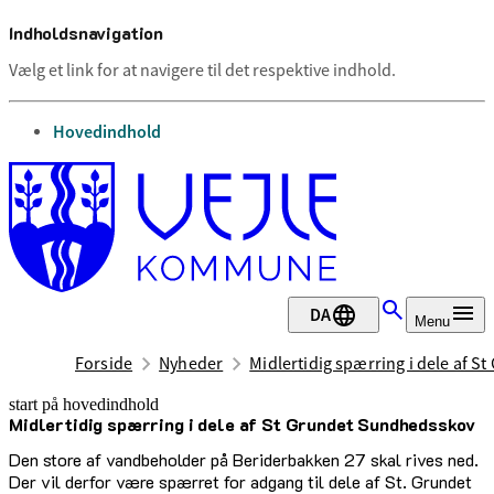
Indholdsnavigation
Vælg et link for at navigere til det respektive indhold.
gå til
Hovedindhold
DA
Menu
Forside
Nyheder
Midlertidig spærring i dele af 
start på hovedindhold
Midlertidig spærring i dele af St Grundet Sundhedsskov
senest opdateret 22. april 2025
Den store af vandbeholder på Beriderbakken 27 skal rives ned.
Der vil derfor være spærret for adgang til dele af St. Grundet