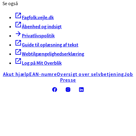
Se også
Fagfolk.vejle.dk
Åbenhed og indsigt
Privatlivspolitik
Guide til oplæsning af tekst
Webtilgængelighedserklæring
Log på Mit Overblik
Akut hjælp
EAN-numre
Oversigt over selvbetjening
Job
Presse