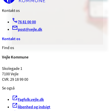
Kontakt os
76 81 00 00
post@vejle.dk
Kontakt os
Find os
Vejle Kommune
Skolegade 1
7100 Vejle
CVR. 29 18 99 00
Se også
Fagfolk.vejle.dk
Åbenhed og indsigt