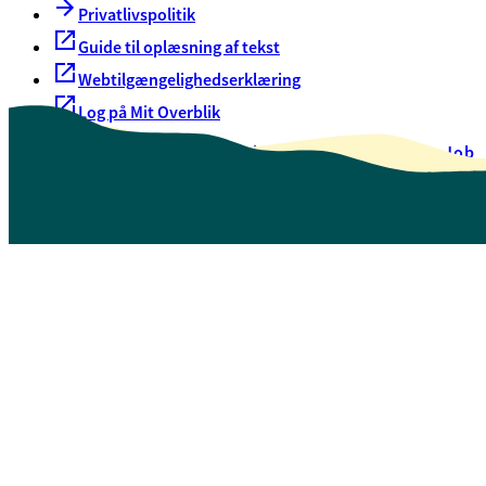
Privatlivspolitik
Guide til oplæsning af tekst
Webtilgængelighedserklæring
Log på Mit Overblik
Akut hjælp
EAN-numre
Oversigt over selvbetjening
Job
Presse