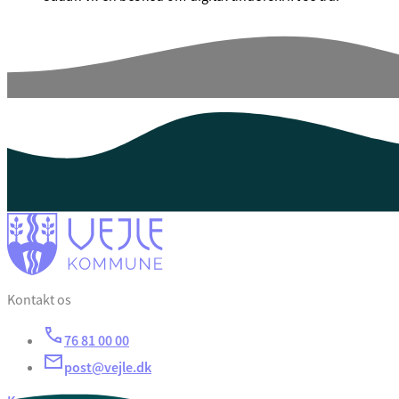
Kontakt os
76 81 00 00
post@vejle.dk