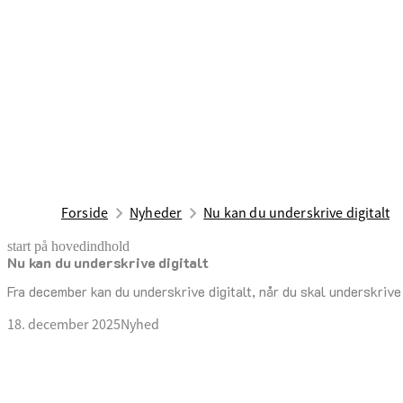
Forside
Nyheder
Nu kan du underskrive digitalt
start på hovedindhold
Nu kan du underskrive digitalt
senest opdateret 18. december 2025
Fra december kan du underskrive digitalt, når du skal underskrive
18. december 2025
Nyhed