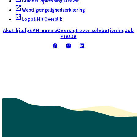
Guide til oplæsning af tekst
Webtilgængelighedserklæring
Log på Mit Overblik
Akut hjælp
EAN-numre
Oversigt over selvbetjening
Job
Presse