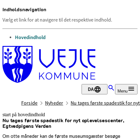
Indholdsnavigation
Vælg et link for at navigere til det respektive indhold.
gå til
Hovedindhold
DA
Menu
Forside
Nyheder
Nu tages første spadestik for ny
start på hovedindhold
Nu tages første spadestik for nyt oplevelsescenter,
senest opdateret 28. april 2025
Egtvedpigens Verden
Om otte måneder kan de første museumsgæster besøge