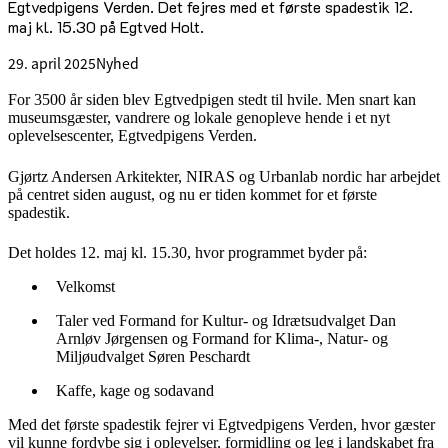
Egtvedpigens Verden. Det fejres med et første spadestik 12.
maj kl. 15.30 på Egtved Holt.
29. april 2025
Nyhed
For 3500 år siden blev Egtvedpigen stedt til hvile. Men snart kan
museumsgæster, vandrere og lokale genopleve hende i et nyt
oplevelsescenter, Egtvedpigens Verden.
Gjørtz Andersen Arkitekter, NIRAS og Urbanlab nordic har arbejdet
på centret siden august, og nu er tiden kommet for et første
spadestik.
Det holdes 12. maj kl. 15.30, hvor programmet byder på:
Velkomst
Taler ved Formand for Kultur- og Idrætsudvalget Dan
Arnløv Jørgensen og Formand for Klima-, Natur- og
Miljøudvalget Søren Peschardt
Kaffe, kage og sodavand
Med det første spadestik fejrer vi Egtvedpigens Verden, hvor gæster
vil kunne fordybe sig i oplevelser, formidling og leg i landskabet fra