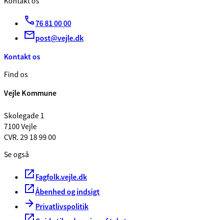
Kontakt os
76 81 00 00
post@vejle.dk
Kontakt os
Find os
Vejle Kommune
Skolegade 1
7100 Vejle
CVR. 29 18 99 00
Se også
Fagfolk.vejle.dk
Åbenhed og indsigt
Privatlivspolitik