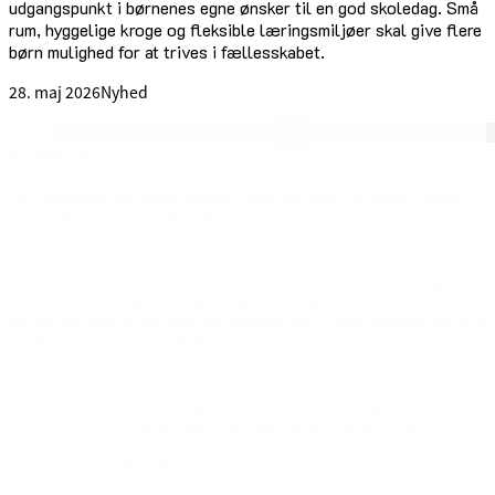
udgangspunkt i børnenes egne ønsker til en god skoledag. Små
rum, hyggelige kroge og fleksible læringsmiljøer skal give flere
børn mulighed for at trives i fællesskabet.
28. maj 2026
Nyhed
Hvordan skaber man en skole, hvor flere børn kan trives i
fællesskabet?
Det spørgsmål har været centralt i arbejdet med Thyregod Skoles
nye indskoling, hvor både elever, lærere og fagpersoner har været
med til at sætte retningen for de nye læringsmiljøer.
Gennem workshops og samtaler har eleverne blandt andet peget på
behovet for ro, små rum, bløde materialer og steder, hvor man kan
trække sig uden at stå uden for fællesskabet. Derfor rummer den nye
indskoling blandt andet fordybelsesrum, hyggelige kroge, et
teaterrum, kreative miljøer og fleksible læringsrum.
– Vi ville ikke skabe et miljø ud fra, hvad vi troede børnene havde
brug for. Vi ville spørge dem, siger skoleleder Anette Terney.
Eleverne har fået ønsker opfyldt