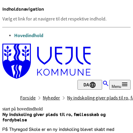
Indholdsnavigation
Vælg et link for at navigere til det respektive indhold.
gå til
Hovedindhold
DA
Menu
Forside
Nyheder
Ny indskoling giver plads til ro,
start på hovedindhold
Ny indskoling giver plads til ro, fællesskab og
senest opdateret 1. juni 2026
fordybelse
På Thyregod Skole er en ny indskoling blevet skabt med