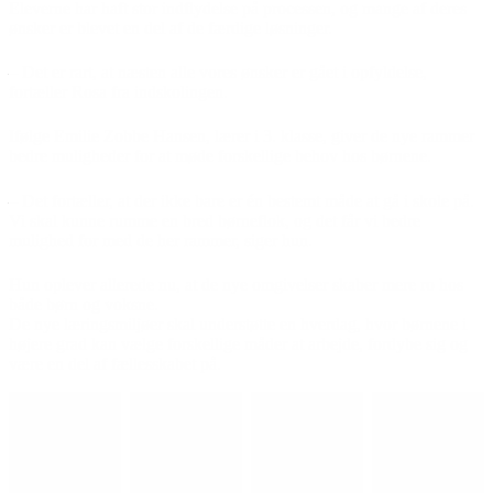
Eleverne har haft stor indflydelse på processen, og mange af deres
ønsker er blevet en del af de færdige løsninger.
– Det er rart, at næsten alle vores ønsker er gået i opfyldelse,
fortæller Rosa fra indskolingen.
Ifølge Emilie Zobbe Hansen, lærer i 3. klasse, giver de nye rammer
bedre muligheder for at møde forskellige behov hos børnene.
– Det fortæller, at der ikke bare er én bestemt måde at gå i skole på.
Vi skal kunne rumme en bred børneflok, og det får vi bedre
mulighed for med de her rammer, siger hun.
Hun oplever allerede nu, at de nye omgivelser skaber mere ro hos
både børn og voksne.
De nye læringsmiljøer skal understøtte en hverdag, hvor børnene i
højere grad kan vælge forskellige måder at arbejde, fordybe sig og
være en del af fællesskabet på.