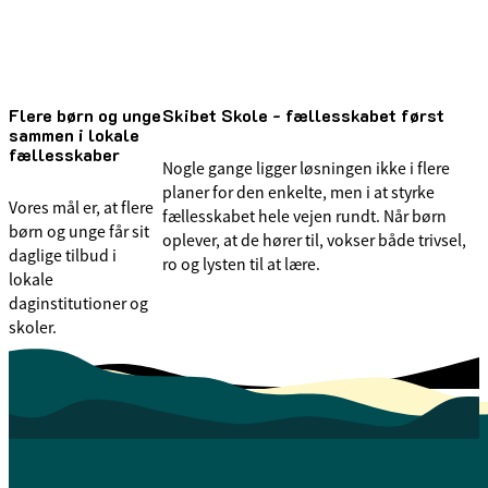
Flere børn og unge
Skibet Skole - fællesskabet først
sammen i lokale
fællesskaber
Nogle gange ligger løsningen ikke i flere
planer for den enkelte, men i at styrke
Vores mål er, at flere
fællesskabet hele vejen rundt. Når børn
børn og unge får sit
oplever, at de hører til, vokser både trivsel,
daglige tilbud i
ro og lysten til at lære.
lokale
daginstitutioner og
skoler.