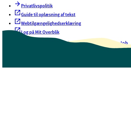
Privatlivspolitik
Guide til oplæsning af tekst
Webtilgængelighedserklæring
Log på Mit Overblik
Akut hjælp
EAN-numre
Oversigt over selvbetjening
Job
Presse