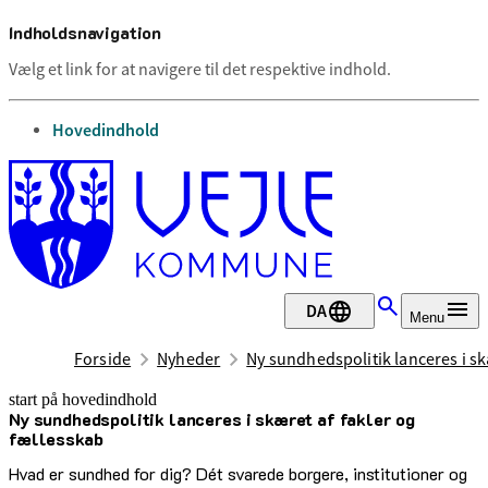
Indholdsnavigation
Vælg et link for at navigere til det respektive indhold.
gå til
Hovedindhold
DA
Menu
Forside
Nyheder
Ny sundhedspolitik lanceres i sk
start på hovedindhold
Ny sundhedspolitik lanceres i skæret af fakler og
senest opdateret 22. april 2025
fællesskab
Hvad er sundhed for dig? Dét svarede borgere, institutioner og