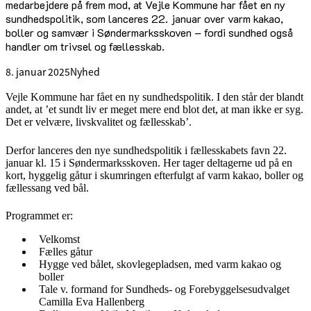
medarbejdere på frem mod, at Vejle Kommune har fået en ny
sundhedspolitik, som lanceres 22. januar over varm kakao,
boller og samvær i Søndermarksskoven – fordi sundhed også
handler om trivsel og fællesskab.
8. januar 2025
Nyhed
Vejle Kommune har fået en ny sundhedspolitik. I den står der blandt
andet, at ’et sundt liv er meget mere end blot det, at man ikke er syg.
Det er velvære, livskvalitet og fællesskab’.
Derfor lanceres den nye sundhedspolitik i fællesskabets favn 22.
januar kl. 15 i Søndermarksskoven. Her tager deltagerne ud på en
kort, hyggelig gåtur i skumringen efterfulgt af varm kakao, boller og
fællessang ved bål.
Programmet er:
Velkomst
Fælles gåtur
Hygge ved bålet, skovlegepladsen, med varm kakao og
boller
Tale v. formand for Sundheds- og Forebyggelsesudvalget
Camilla Eva Hallenberg