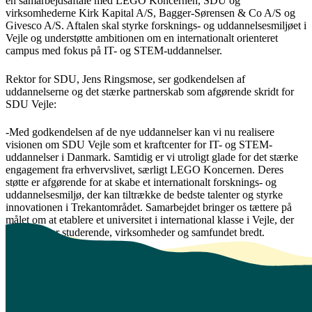
en samarbejdsaftale med LEGO Koncernen, SDU og
virksomhederne Kirk Kapital A/S, Bagger-Sørensen & Co A/S og
Givesco A/S. Aftalen skal styrke forsknings- og uddannelsesmiljøet i
Vejle og understøtte ambitionen om en internationalt orienteret
campus med fokus på IT- og STEM-uddannelser.
Rektor for SDU, Jens Ringsmose, ser godkendelsen af
uddannelserne og det stærke partnerskab som afgørende skridt for
SDU Vejle:
-Med godkendelsen af de nye uddannelser kan vi nu realisere
visionen om SDU Vejle som et kraftcenter for IT- og STEM-
uddannelser i Danmark. Samtidig er vi utroligt glade for det stærke
engagement fra erhvervslivet, særligt LEGO Koncernen. Deres
støtte er afgørende for at skabe et internationalt forsknings- og
uddannelsesmiljø, der kan tiltrække de bedste talenter og styrke
innovationen i Trekantområdet. Samarbejdet bringer os tættere på
målet om at etablere et universitet i international klasse i Vejle, der
både gavner studerende, virksomheder og samfundet bredt.
Erhvervslivet bakker op om SDU Vejle
SDU’s samarbejde med LEGO Koncernen blev første gang
annonceret i oktober sidste år, hvor virksomheden sammen med