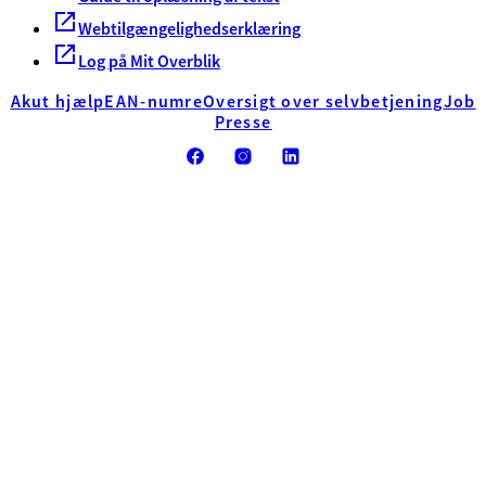
Webtilgængelighedserklæring
Log på Mit Overblik
Akut hjælp
EAN-numre
Oversigt over selvbetjening
Job
Presse