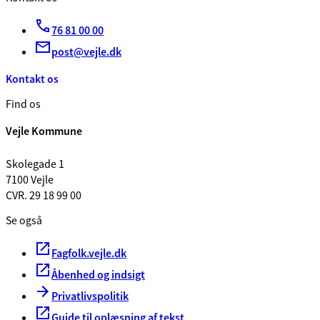
76 81 00 00
post@vejle.dk
Kontakt os
Find os
Vejle Kommune
Skolegade 1
7100 Vejle
CVR. 29 18 99 00
Se også
Fagfolk.vejle.dk
Åbenhed og indsigt
Privatlivspolitik
Guide til oplæsning af tekst