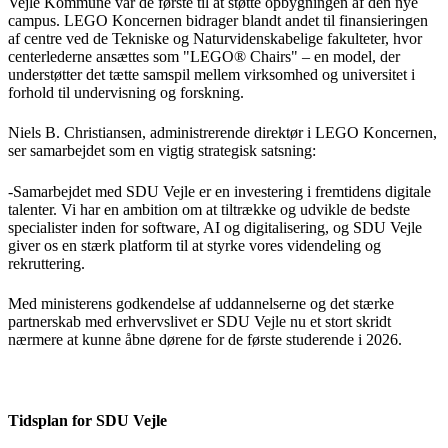
Vejle Kommune var de første til at støtte opbygningen af den nye
campus. LEGO Koncernen bidrager blandt andet til finansieringen
af centre ved de Tekniske og Naturvidenskabelige fakulteter, hvor
centerlederne ansættes som "LEGO® Chairs" – en model, der
understøtter det tætte samspil mellem virksomhed og universitet i
forhold til undervisning og forskning.
Niels B. Christiansen, administrerende direktør i LEGO Koncernen,
ser samarbejdet som en vigtig strategisk satsning:
-Samarbejdet med SDU Vejle er en investering i fremtidens digitale
talenter. Vi har en ambition om at tiltrække og udvikle de bedste
specialister inden for software, AI og digitalisering, og SDU Vejle
giver os en stærk platform til at styrke vores videndeling og
rekruttering.
Med ministerens godkendelse af uddannelserne og det stærke
partnerskab med erhvervslivet er SDU Vejle nu et stort skridt
nærmere at kunne åbne dørene for de første studerende i 2026.
Tidsplan for SDU Vejle