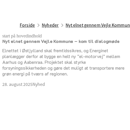
Forside
Nyheder
Nyt elnet gennem Vejle Kommun
start på hovedindhold
Nyt elnet gennem Vejle Kommune – kom til dialogmøde
senest opdateret 28. august 2025
Elnettet i Østjylland skal fremtidssikres, og Energinet
planlægger derfor at bygge en helt ny ”el-motorvej” mellem
Aarhus og Aabenraa. Projektet skal styrke
forsyningssikkerheden og gøre det muligt at transportere mere
grøn energi på tværs af regionen.
28. august 2025
Nyhed