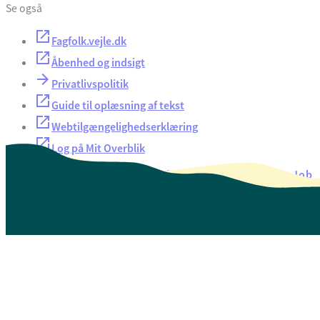
Se også
Fagfolk.vejle.dk
Åbenhed og indsigt
Privatlivspolitik
Guide til oplæsning af tekst
Webtilgængelighedserklæring
Log på Mit Overblik
Akut hjælp
EAN-numre
Oversigt over selvbetjening
Job
Presse