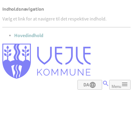
Indholdsnavigation
Vælg et link for at navigere til det respektive indhold.
gå til
Hovedindhold
DA
Menu