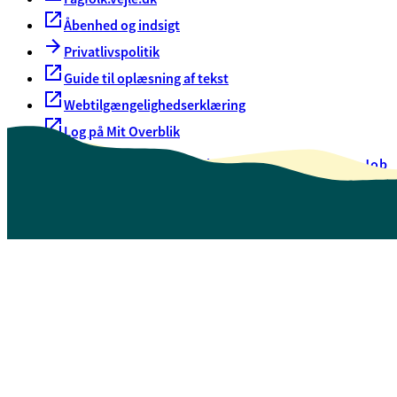
Åbenhed og indsigt
Privatlivspolitik
Guide til oplæsning af tekst
Webtilgængelighedserklæring
Log på Mit Overblik
Akut hjælp
EAN-numre
Oversigt over selvbetjening
Job
Presse