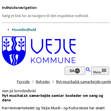
Indholdsnavigation
Vælg et link for at navigere til det respektive indhold.
gå til
Hovedindhold
DA
Menu
Forside
Nyheder
Nyt musikalsk samarbejde saml
start på hovedindhold
Nyt musikalsk samarbejde samler bosteder om sang og
senest opdateret 29. september 2025
dans
Karriereværkstedet og Vejle Musik- og Kulturskole har skabt