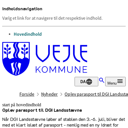
Indholdsnavigation
Vælg et link for at navigere til det respektive indhold.
gå til
Hovedindhold
DA
Menu
Forside
Nyheder
Oplev parasport til DGI Landss
start på hovedindhold
Oplev parasport til DGI Landsstævne
senest opdateret 3. juni 2025
Når DGI Landsstævne løber af stablen den 3.-6. juli, bliver det
med et klart islæt af parasport - nemlig med en ny Idræt for