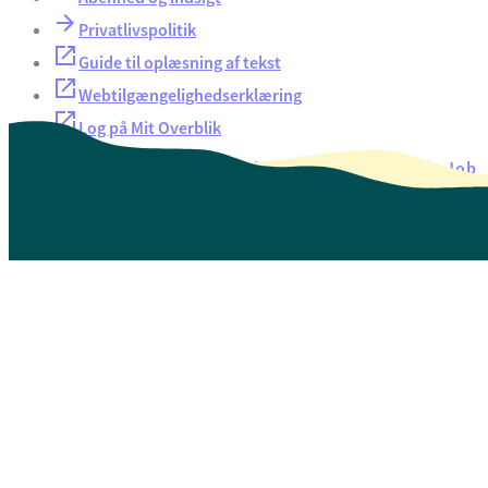
Privatlivspolitik
Guide til oplæsning af tekst
Webtilgængelighedserklæring
Log på Mit Overblik
Akut hjælp
EAN-numre
Oversigt over selvbetjening
Job
Presse