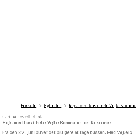
Forside
Nyheder
Rejs med bus i hele Vejle Kommu
start på hovedindhold
Rejs med bus i hele Vejle Kommune for 15 kroner
senest opdateret 29. juni 2026
Fra den 29. juni bliver det billigere at tage bussen. Med Vejle15