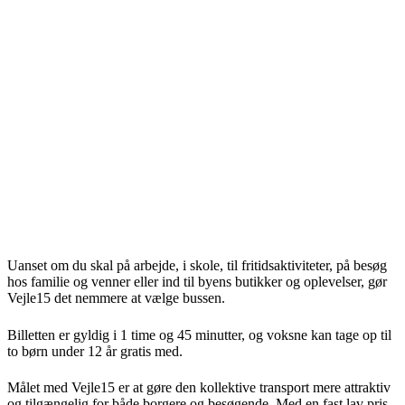
Uanset om du skal på arbejde, i skole, til fritidsaktiviteter, på besøg
hos familie og venner eller ind til byens butikker og oplevelser, gør
Vejle15 det nemmere at vælge bussen.
Billetten er gyldig i 1 time og 45 minutter, og voksne kan tage op til
to børn under 12 år gratis med.
Målet med Vejle15 er at gøre den kollektive transport mere attraktiv
og tilgængelig for både borgere og besøgende. Med en fast lav pris