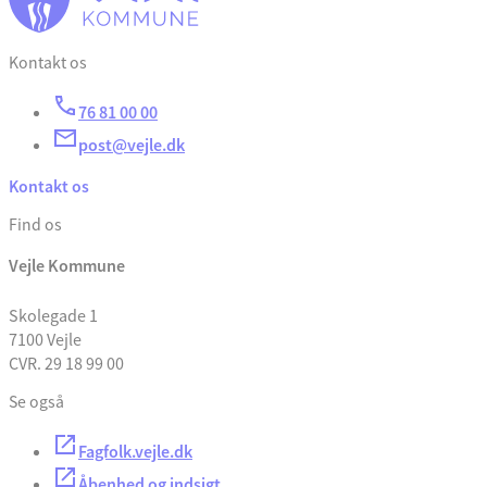
Kontakt os
76 81 00 00
post@vejle.dk
Kontakt os
Find os
Vejle Kommune
Skolegade 1
7100 Vejle
CVR. 29 18 99 00
Se også
Fagfolk.vejle.dk
Åbenhed og indsigt