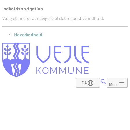
Indholdsnavigation
Vælg et link for at navigere til det respektive indhold.
gå til
Hovedindhold
DA
Menu