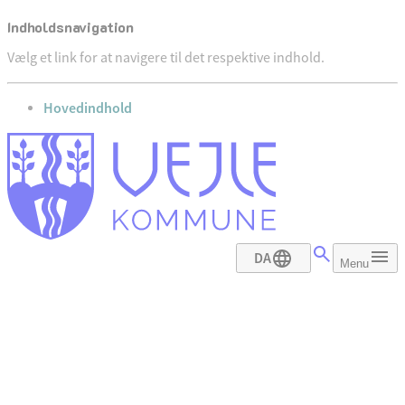
Indholdsnavigation
Vælg et link for at navigere til det respektive indhold.
gå til
Hovedindhold
DA
Menu