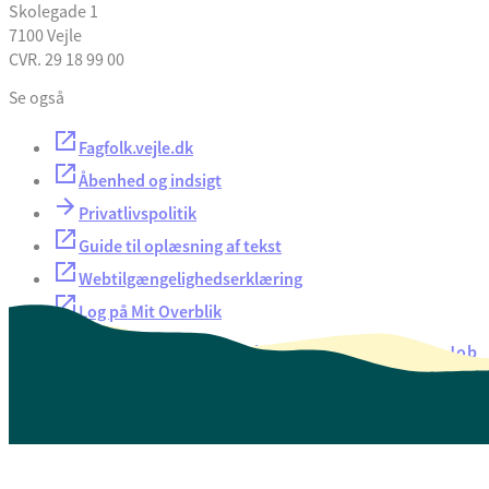
Skolegade 1
7100 Vejle
CVR. 29 18 99 00
Se også
Fagfolk.vejle.dk
Åbenhed og indsigt
Privatlivspolitik
Guide til oplæsning af tekst
Webtilgængelighedserklæring
Log på Mit Overblik
Akut hjælp
EAN-numre
Oversigt over selvbetjening
Job
Presse