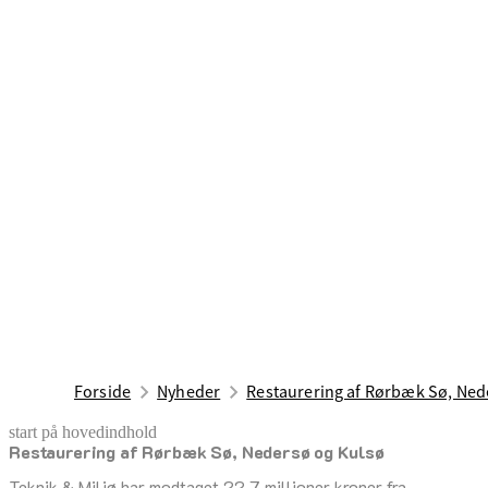
Forside
Nyheder
Restaurering af Rørbæk Sø, Ned
start på hovedindhold
Restaurering af Rørbæk Sø, Nedersø og Kulsø
senest opdateret 8. januar 2026
Teknik & Miljø har modtaget 22,7 millioner kroner fra