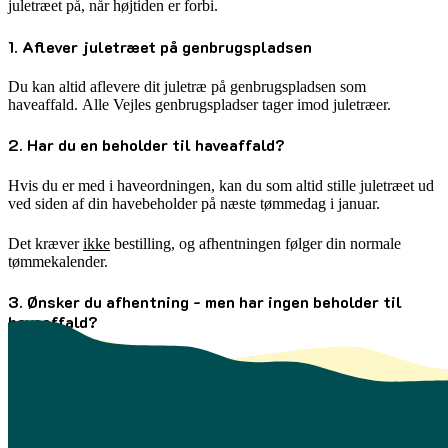
juletræet på, når højtiden er forbi.
1. Aflever juletræet på genbrugspladsen
Du kan altid aflevere dit juletræ på genbrugspladsen som
haveaffald. Alle Vejles genbrugspladser tager imod juletræer.
2. Har du en beholder til haveaffald?
Hvis du er med i haveordningen, kan du som altid stille juletræet ud
ved siden af din havebeholder på næste tømmedag i januar.
Det kræver
ikke
bestilling, og afhentningen følger din normale
tømmekalender.
3. Ønsker du afhentning - men har ingen beholder til
haveaffald?
Hvis du ikke har en beholder til haveaffald, skal du bestille
afhentning af dit juletræ ved adressen i januar.
Du skal blot bestille afhentning via appen
Affald Vejle
eller via
AffaldOnline.
Se hvordan du gør i trin-for-trin vejledningen