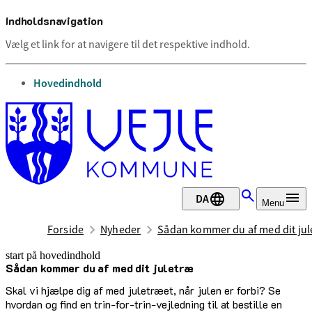
Indholdsnavigation
Vælg et link for at navigere til det respektive indhold.
gå til
Hovedindhold
DA
Menu
Forside
Nyheder
Sådan kommer du af med dit ju
start på hovedindhold
Sådan kommer du af med dit juletræ
senest opdateret 26. december 2025
Skal vi hjælpe dig af med juletræet, når julen er forbi? Se
hvordan og find en trin-for-trin-vejledning til at bestille en