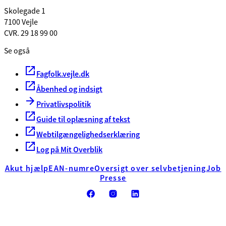
Skolegade 1
7100 Vejle
CVR. 29 18 99 00
Se også
Fagfolk.vejle.dk
Åbenhed og indsigt
Privatlivspolitik
Guide til oplæsning af tekst
Webtilgængelighedserklæring
Log på Mit Overblik
Akut hjælp
EAN-numre
Oversigt over selvbetjening
Job
Presse