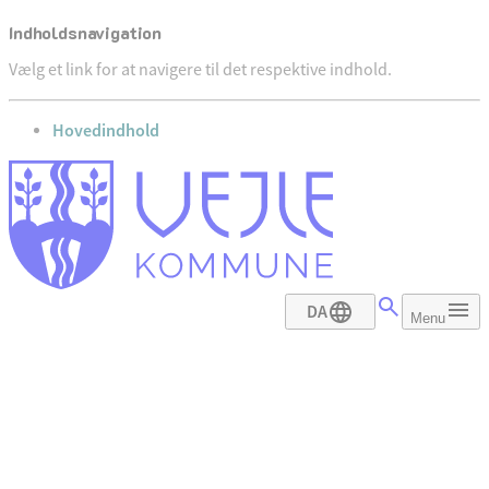
Indholdsnavigation
Vælg et link for at navigere til det respektive indhold.
gå til
Hovedindhold
DA
Menu