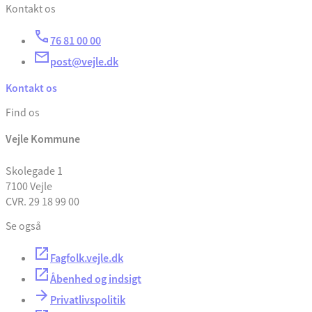
Kontakt os
76 81 00 00
post@vejle.dk
Kontakt os
Find os
Vejle Kommune
Skolegade 1
7100 Vejle
CVR. 29 18 99 00
Se også
Fagfolk.vejle.dk
Åbenhed og indsigt
Privatlivspolitik