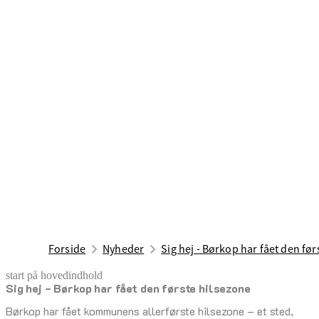
Forside
Nyheder
Sig hej - Børkop har fået den før
start på hovedindhold
Sig hej - Børkop har fået den første hilsezone
senest opdateret 19. december 2025
Børkop har fået kommunens allerførste hilsezone – et sted,