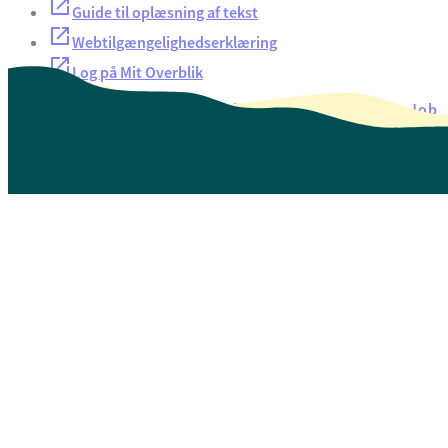
Guide til oplæsning af tekst
Webtilgængelighedserklæring
Log på Mit Overblik
Akut hjælp
EAN-numre
Oversigt over selvbetjening
Job
Presse