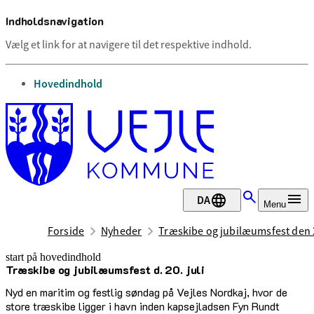
Indholdsnavigation
Vælg et link for at navigere til det respektive indhold.
gå til
Hovedindhold
DA
Menu
Forside
Nyheder
Træskibe og jubilæumsfest den 2
start på hovedindhold
Træskibe og jubilæumsfest d. 20. juli
senest opdateret 30. juni 2025
Nyd en maritim og festlig søndag på Vejles Nordkaj, hvor de
store træskibe ligger i havn inden kapsejladsen Fyn Rundt