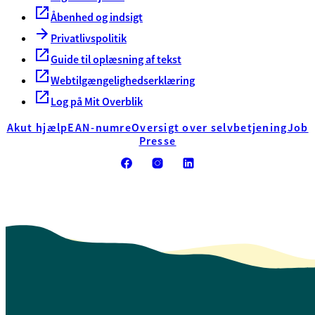
Åbenhed og indsigt
Privatlivspolitik
Guide til oplæsning af tekst
Webtilgængelighedserklæring
Log på Mit Overblik
Akut hjælp
EAN-numre
Oversigt over selvbetjening
Job
Presse