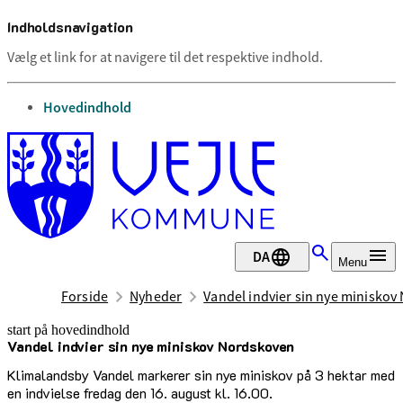
Indholdsnavigation
Vælg et link for at navigere til det respektive indhold.
gå til
Hovedindhold
DA
Menu
Forside
Nyheder
Vandel indvier sin nye minisko
start på hovedindhold
Vandel indvier sin nye miniskov Nordskoven
senest opdateret 5. maj 2025
Klimalandsby Vandel markerer sin nye miniskov på 3 hektar med
en indvielse fredag den 16. august kl. 16.00.