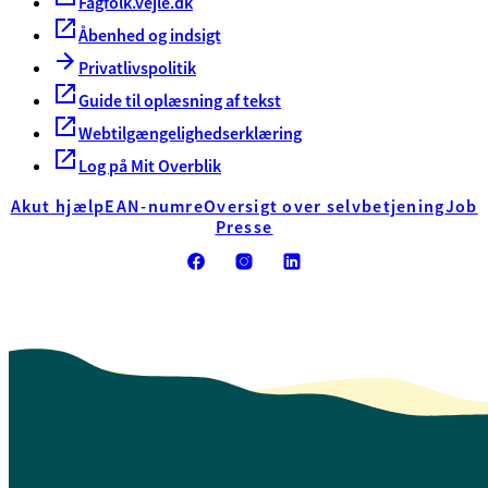
Fagfolk.vejle.dk
Åbenhed og indsigt
Privatlivspolitik
Guide til oplæsning af tekst
Webtilgængelighedserklæring
Log på Mit Overblik
Akut hjælp
EAN-numre
Oversigt over selvbetjening
Job
Presse