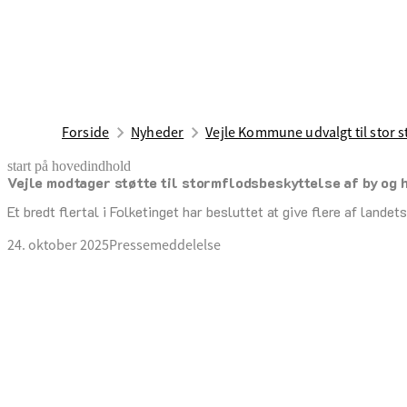
Forside
Nyheder
Vejle Kommune udvalgt til stor s
start på hovedindhold
Vejle modtager støtte til stormflodsbeskyttelse af by og 
senest opdateret 24. oktober 2025
Et bredt flertal i Folketinget har besluttet at give flere af landet
24. oktober 2025
Pressemeddelelse