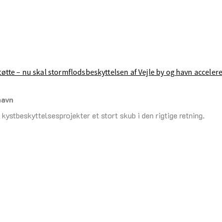
tøtte – nu skal stormflodsbeskyttelsen af Vejle by og havn acceler
havn
s kystbeskyttelsesprojekter et stort skub i den rigtige retning.