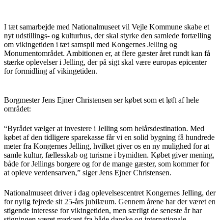
I tæt samarbejde med Nationalmuseet vil Vejle Kommune skabe et
nyt udstillings- og kulturhus, der skal styrke den samlede fortælling
om vikingetiden i tæt samspil med Kongernes Jelling og
Monumentområdet. Ambitionen er, at flere gæster året rundt kan få
stærke oplevelser i Jelling, der på sigt skal være europas epicenter
for formidling af vikingetiden.
Borgmester Jens Ejner Christensen ser købet som et løft af hele
området:
“Byrådet vælger at investere i Jelling som helårsdestination. Med
købet af den tidligere sparekasse får vi en solid bygning få hundrede
meter fra Kongernes Jelling, hvilket giver os en ny mulighed for at
samle kultur, fællesskab og turisme i bymidten. Købet giver mening,
både for Jellings borgere og for de mange gæster, som kommer for
at opleve verdensarven,” siger Jens Ejner Christensen.
Nationalmuseet driver i dag oplevelsescentret Kongernes Jelling, der
for nylig fejrede sit 25-års jubilæum. Gennem årene har der været en
stigende interesse for vikingetiden, men særligt de seneste år har
stigningen været markant fra både danske og internationale