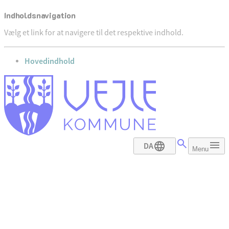
Indholdsnavigation
Vælg et link for at navigere til det respektive indhold.
gå til
Hovedindhold
DA
Menu