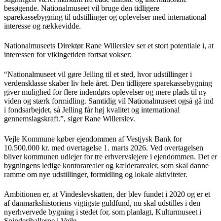
besøgende. Nationalmuseet vil bruge den tidligere
sparekassebygning til udstillinger og oplevelser med international
interesse og rækkevidde.
Nationalmuseets Direktør Rane Willerslev ser et stort potentiale i, at
interessen for vikingetiden fortsat vokser:
“Nationalmuseet vil gøre Jelling til et sted, hvor udstillinger i
verdensklasse skaber liv hele året. Den tidligere sparekassebygning
giver mulighed for flere indendørs oplevelser og mere plads til ny
viden og stærk formidling. Samtidig vil Nationalmuseet også gå ind
i fondsarbejdet, så Jelling får høj kvalitet og international
gennemslagskraft.”, siger Rane Willerslev.
Vejle Kommune køber ejendommen af Vestjysk Bank for
10.500.000 kr. med overtagelse 1. marts 2026. Ved overtagelsen
bliver kommunen udlejer for tre erhvervslejere i ejendommen. Det er
bygningens ledige kontorarealer og kælderarealer, som skal danne
ramme om nye udstillinger, formidling og lokale aktiviteter.
Ambitionen er, at Vindeslevskatten, der blev fundet i 2020 og er et
af danmarkshistoriens vigtigste guldfund, nu skal udstilles i den
nyerhvervede bygning i stedet for, som planlagt, Kulturmuseet i
Spinderihallerne i Vejle.