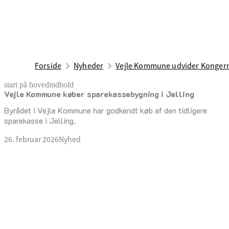
Forside
Nyheder
Vejle Kommune udvider Kongern
start på hovedindhold
Vejle Kommune køber sparekassebygning i Jelling
senest opdateret 26. februar 2026
Byrådet i Vejle Kommune har godkendt køb af den tidligere
sparekasse i Jelling.
26. februar 2026
Nyhed