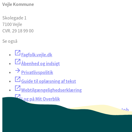
Vejle Kommune
Skolegade 1
7100 Vejle
CVR. 29 18 99 00
Se også
Fagfolk.vejle.dk
Åbenhed og indsigt
Privatlivspolitik
Guide til oplæsning af tekst
Webtilgængelighedserklæring
Log på Mit Overblik
Akut hjælp
EAN-numre
Oversigt over selvbetjening
Job
Presse