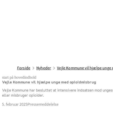
Forside
Nyheder
Vejle Kommune vil hjælpe unge
start på hovedindhold
Vejle Kommune vil hjælpe unge med opioidmisbrug
senest opdateret 11. april 2025
Vejle Kommune har besluttet at intensivere indsatsen mod unges
eller misbruger opioider.
5. februar 2025
Pressemeddelelse