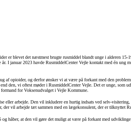
ider er blevet det næstmest brugte rusmiddel blandt unge i alderen 1
re år. I januar 2023 havde RusmiddelCenter Vejle kontakt med én ung med
brug af opioider, og derfor ønsker vi at være på forkant med den problems
 end den, vi oftest møder i RusmiddelCenter Vejle. Det er unge, som ud
j, formand for Voksenudvalget i Vejle Kommune.
 eller arbejde. Den vil inkludere en hurtig indsats ved selv-visitering,
er, der vil arbejde tæt sammen med en lægekonsulent, der er tilknyttet 
25 og håber, at den vil gøre det muligt at være på forkant med udvikli