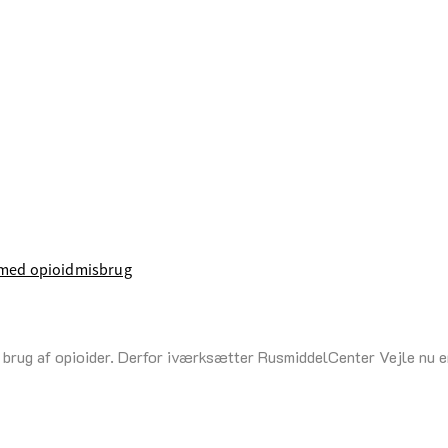
 med opioidmisbrug
 brug af opioider. Derfor iværksætter RusmiddelCenter Vejle nu en