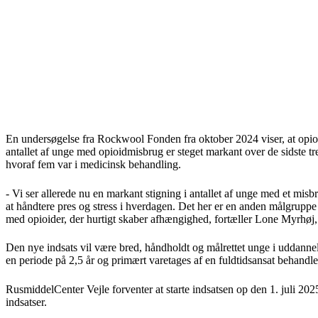
En undersøgelse fra Rockwool Fonden fra oktober 2024 viser, at opio
antallet af unge med opioidmisbrug er steget markant over de sidste t
hvoraf fem var i medicinsk behandling.
- Vi ser allerede nu en markant stigning i antallet af unge med et mis
at håndtere pres og stress i hverdagen. Det her er en anden målgruppe
med opioider, der hurtigt skaber afhængighed, fortæller Lone Myrhø
Den nye indsats vil være bred, håndholdt og målrettet unge i uddannelse
en periode på 2,5 år og primært varetages af en fuldtidsansat behandl
RusmiddelCenter Vejle forventer at starte indsatsen op den 1. juli 20
indsatser.