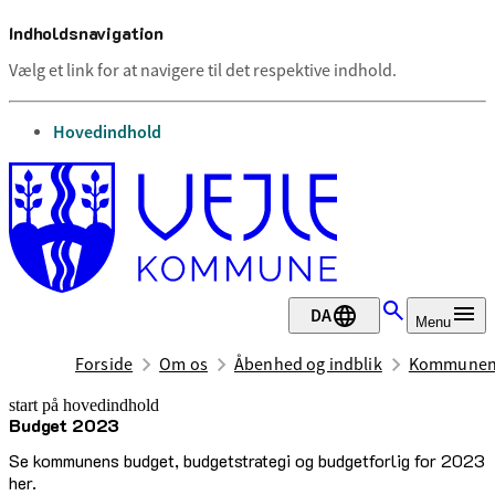
Indholdsnavigation
Vælg et link for at navigere til det respektive indhold.
gå til
Hovedindhold
DA
Menu
Forside
Om os
Åbenhed og indblik
Kommunen
start på hovedindhold
Budget 2023
senest opdateret 17. februar 2026
Se kommunens budget, budgetstrategi og budgetforlig for 2023
her.