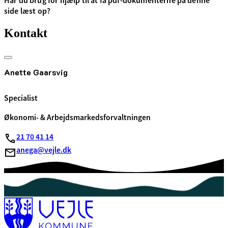
Har du brug for hjælp til at få pdf-dokumenterne på denne
side læst op?
Kontakt
Anette Gaarsvig
Specialist
Økonomi- & Arbejdsmarkedsforvaltningen
21 70 41 14
anega@vejle.dk