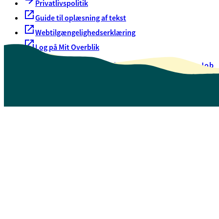
Privatlivspolitik
Guide til oplæsning af tekst
Webtilgængelighedserklæring
Log på Mit Overblik
Akut hjælp
EAN-numre
Oversigt over selvbetjening
Job
Presse