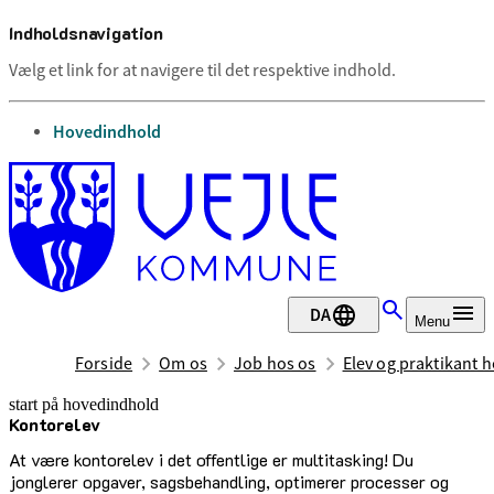
Indholdsnavigation
Vælg et link for at navigere til det respektive indhold.
gå til
Hovedindhold
DA
Menu
Forside
Om os
Job hos os
Elev og praktikant h
start på hovedindhold
Kontorelev
senest opdateret 12. juni 2026
At være kontorelev i det offentlige er multitasking! Du
jonglerer opgaver, sagsbehandling, optimerer processer og