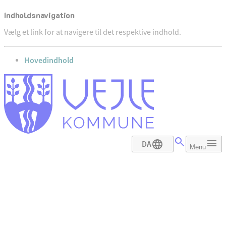
Indholdsnavigation
Vælg et link for at navigere til det respektive indhold.
gå til
Hovedindhold
DA
Menu