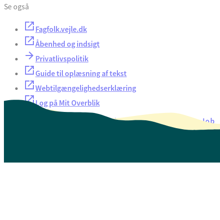
Se også
Fagfolk.vejle.dk
Åbenhed og indsigt
Privatlivspolitik
Guide til oplæsning af tekst
Webtilgængelighedserklæring
Log på Mit Overblik
Akut hjælp
EAN-numre
Oversigt over selvbetjening
Job
Presse