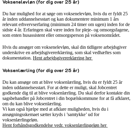
Voksenelevløn (for dig over 25 år)
Du har mulighed for at søge om voksenelevløn, hvis du er fyldt 25
år inden uddannelsesstart og kan dokumentere minimum 1 års
relevant erhvervserfaring (minimum 24 timer om ugen) inden for de
sidste 4 år. Erfaringen skal være inden for pleje- og omsorgsfagene,
som enten husassistent eller omsorgsperson på voksenområdet.
Hvis du ansøger om voksenelevløn, skal din tidligere arbejdsgiver
underskrive en arbejdsgivererklæring, som skal vedhæftes som
dokumentation.
Hent arbejdsgivererklæring her
Voksenlærling (for dig over 25 år)
Du kan ansøge om at blive voksenlærling, hvis du er fyldt 25 år
inden uddannelsesstart. For at dette er muligt, skal Jobcentret
godkende dig til at blive voksenlærling. Du skal derfor kontakte din
sagsbehandler på Jobcentret i din bopælskommune for at få afklaret,
om du kan blive voksenlærling.
Vi kan også hjælpe med at afklare muligheden, hvis du i
ansøgningsskemaet sætter kryds i ’samtykke’ ud for
voksenlærlingeløn.
Hent forhåndsgodkendelse vedr. voksenlærlingeløn her