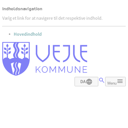
Indholdsnavigation
Vælg et link for at navigere til det respektive indhold.
gå til
Hovedindhold
DA
Menu