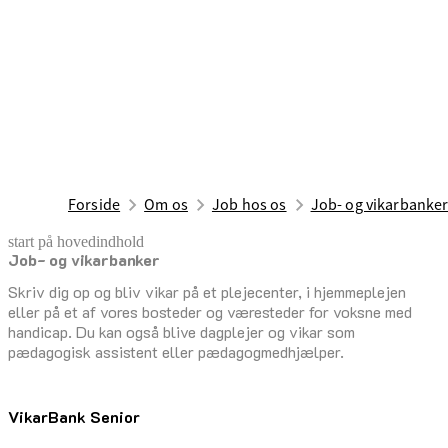
Forside
Om os
Job hos os
Job- og vikarbanke
start på hovedindhold
Job- og vikarbanker
senest opdateret 21. april 2026
Skriv dig op og bliv vikar på et plejecenter, i hjemmeplejen
eller på et af vores bosteder og væresteder for voksne med
handicap. Du kan også blive dagplejer og vikar som
pædagogisk assistent eller pædagogmedhjælper.
Vi­kar­Bank Se­ni­or