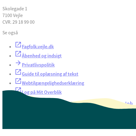
Skolegade 1
7100 Vejle
CVR. 29 18 99 00
Se også
Fagfolk.vejle.dk
Åbenhed og indsigt
Privatlivspolitik
Guide til oplæsning af tekst
Webtilgængelighedserklæring
Log på Mit Overblik
Akut hjælp
EAN-numre
Oversigt over selvbetjening
Job
Presse