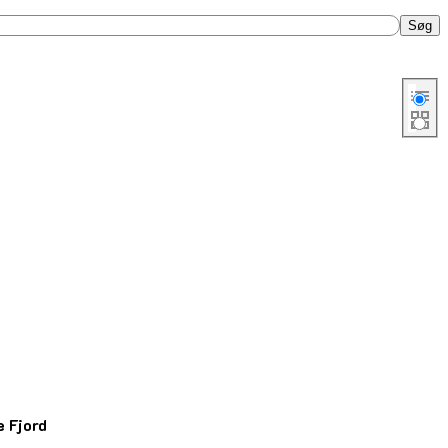
Søg
Skift 
 Fjord