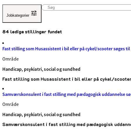
Søg
Jobkategorier
Jobkategorier
Administration og ledelse
84 ledige stillinger fundet
Elever, studerende og praktikanter
Handicap, psykiatri, social og sundhed
Fast stilling som Husassistent i bil eller på cykel/scooter søges ti
Kultur
Service og rengøring
Område
Teknik og miljø
Undervisning og børnepasning
Handicap, psykiatri, social og sundhed
Fast stilling som Husassistent i bil eller på cykel/scooter
Samværskonsulent i fast stilling med pædagogisk uddannelse sø
Område
Handicap, psykiatri, social og sundhed
Samværskonsulent i fast stilling med pædagogisk uddanne