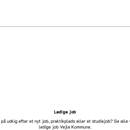
Ledige job
senest opdateret 23. marts 2026
 på udkig efter et nyt job, praktikplads eller et studiejob? Se alle
ledige job Vejle Kommune.