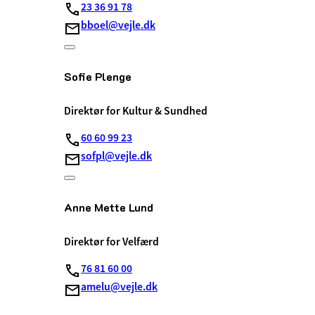
23 36 91 78
bboel@vejle.dk
Sofie Plenge
Direktør for Kultur & Sundhed
60 60 99 23
sofpl@vejle.dk
Anne Mette Lund
Direktør for Velfærd
76 81 60 00
amelu@vejle.dk