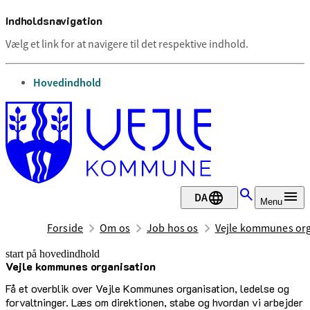
Indholdsnavigation
Vælg et link for at navigere til det respektive indhold.
gå til
Hovedindhold
DA
Menu
Forside
Om os
Job hos os
Vejle kommunes org
start på hovedindhold
Vejle kommunes organisation
senest opdateret 11. marts 2025
Få et overblik over Vejle Kommunes organisation, ledelse og
forvaltninger. Læs om direktionen, stabe og hvordan vi arbejder