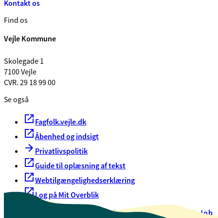
Kontakt os
Find os
Vejle Kommune
Skolegade 1
7100 Vejle
CVR. 29 18 99 00
Se også
Fagfolk.vejle.dk
Åbenhed og indsigt
Privatlivspolitik
Guide til oplæsning af tekst
Webtilgængelighedserklæring
Log på Mit Overblik
Akut hjælp
EAN-numre
Oversigt over selvbetjening
Job