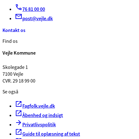
76 81 00 00
post@vejle.dk
Kontakt os
Find os
Vejle Kommune
Skolegade 1
7100 Vejle
CVR. 29 18 99 00
Se også
Fagfolk.vejle.dk
Åbenhed og indsigt
Privatlivspolitik
Guide til oplæsning af tekst