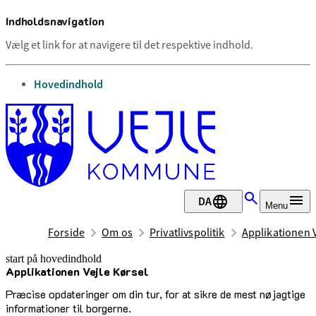
Indholdsnavigation
Vælg et link for at navigere til det respektive indhold.
gå til
Hovedindhold
DA
Menu
Forside
Om os
Privatlivspolitik
Applikationen V
start på hovedindhold
Applikationen Vejle Kørsel
senest opdateret 30. juli 2026
Præcise opdateringer om din tur, for at sikre de mest nøjagtige
informationer til borgerne.