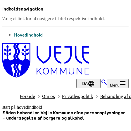
Indholdsnavigation
Vælg et link for at navigere til det respektive indhold.
gå til
Hovedindhold
DA
Menu
Forside
Om os
Privatlivspolitik
Behandling af 
start på hovedindhold
Sådan behandler Vejle Kommune dine personoplysninger
senest opdateret 22. april 2026
- undersøgelse af borgere og alkohol