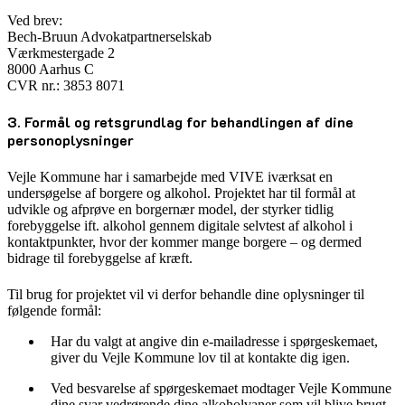
Ved brev:
Bech-Bruun Advokatpartnerselskab
Værkmestergade 2
8000 Aarhus C
CVR nr.: 3853 8071
3. Formål og retsgrundlag for behandlingen af dine
personoplysninger
Vejle Kommune har i samarbejde med VIVE iværksat en
undersøgelse af borgere og alkohol. Projektet har til formål at
udvikle og afprøve en borgernær model, der styrker tidlig
forebyggelse ift. alkohol gennem digitale selvtest af alkohol i
kontaktpunkter, hvor der kommer mange borgere – og dermed
bidrage til forebyggelse af kræft.
Til brug for projektet vil vi derfor behandle dine oplysninger til
følgende formål:
Har du valgt at angive din e-mailadresse i spørgeskemaet,
giver du Vejle Kommune lov til at kontakte dig igen.
Ved besvarelse af spørgeskemaet modtager Vejle Kommune
dine svar vedrørende dine alkoholvaner som vil blive brugt