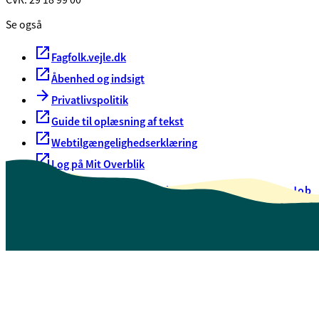
Se også
Fagfolk.vejle.dk
Åbenhed og indsigt
Privatlivspolitik
Guide til oplæsning af tekst
Webtilgængelighedserklæring
Log på Mit Overblik
Akut hjælp
EAN-numre
Oversigt over selvbetjening
Job
Presse