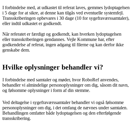
I forbindelse med, at udkastet til referat laves, gemmes lydoptagelsen
i 5 dage for at sikre, at denne kan tilgås ved eventuelle systemfejl.
Transskriberingen opbevares i 30 dage (10 for sygefraværssamtaler),
eller indtil udkastet er godkendt.
Når referatet er færdigt og godkendt, kan hverken lydoptagelsen
eller transskriberingen gendannes. Vejle Kommune har, efter
godkendelse af referat, ingen adgang til filerne og kan derfor ikke
genskabe dem.
Hvilke oplysninger behandler vi?
I forbindelse med samtaler og møder, hvor RoboRef anvendes,
behandler vi almindelige personoplysninger om dig, såsom dit navn,
og følsomme oplysninger i form af din stemme.
Ved deltagelse i sygefraværssamtaler behandler vi også følsomme
personoplysninger om dig, i det omfang de nævnes under samtalen.
Behandlingen omfatter både lydoptagelsen og den efterfølgende
transskribering.