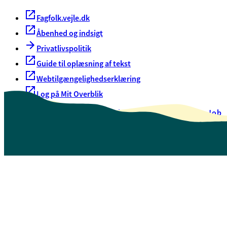
Fagfolk.vejle.dk
Åbenhed og indsigt
Privatlivspolitik
Guide til oplæsning af tekst
Webtilgængelighedserklæring
Log på Mit Overblik
Akut hjælp
EAN-numre
Oversigt over selvbetjening
Job
Presse