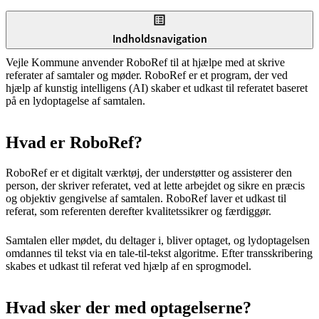
Indholdsnavigation
Vejle Kommune anvender RoboRef til at hjælpe med at skrive
referater af samtaler og møder. RoboRef er et program, der ved
hjælp af kunstig intelligens (AI) skaber et udkast til referatet baseret
på en lydoptagelse af samtalen.
Hvad er RoboRef?
RoboRef er et digitalt værktøj, der understøtter og assisterer den
person, der skriver referatet, ved at lette arbejdet og sikre en præcis
og objektiv gengivelse af samtalen. RoboRef laver et udkast til
referat, som referenten derefter kvalitetssikrer og færdiggør.
Samtalen eller mødet, du deltager i, bliver optaget, og lydoptagelsen
omdannes til tekst via en tale-til-tekst algoritme. Efter transskribering
skabes et udkast til referat ved hjælp af en sprogmodel.
Hvad sker der med optagelserne?