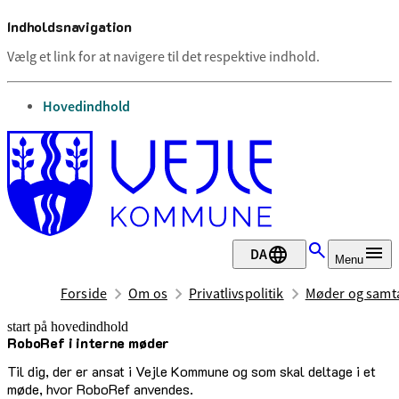
Indholdsnavigation
Vælg et link for at navigere til det respektive indhold.
gå til
Hovedindhold
DA
Menu
Forside
Om os
Privatlivspolitik
Møder og samta
start på hovedindhold
RoboRef i interne møder
senest opdateret 11. juni 2026
Til dig, der er ansat i Vejle Kommune og som skal deltage i et
møde, hvor RoboRef anvendes.