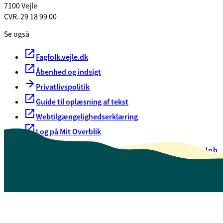
7100 Vejle
CVR. 29 18 99 00
Se også
Fagfolk.vejle.dk
Åbenhed og indsigt
Privatlivspolitik
Guide til oplæsning af tekst
Webtilgængelighedserklæring
Log på Mit Overblik
Akut hjælp
EAN-numre
Oversigt over selvbetjening
Job
Presse