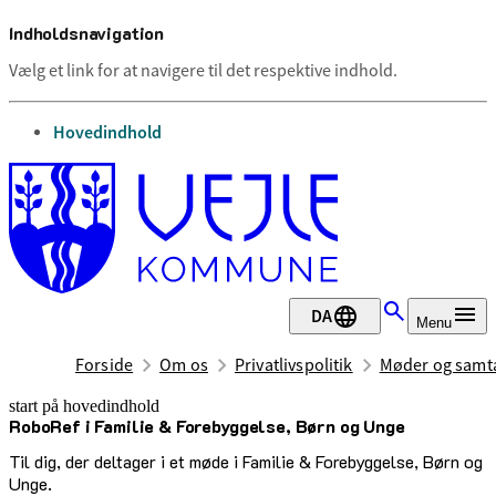
Indholdsnavigation
Vælg et link for at navigere til det respektive indhold.
gå til
Hovedindhold
DA
Menu
Forside
Om os
Privatlivspolitik
Møder og samta
start på hovedindhold
RoboRef i Familie & Forebyggelse, Børn og Unge
senest opdateret 30. juni 2026
Til dig, der deltager i et møde i Familie & Forebyggelse, Børn og
Unge.