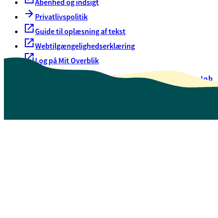
Åbenhed og indsigt
Privatlivspolitik
Guide til oplæsning af tekst
Webtilgængelighedserklæring
Log på Mit Overblik
Akut hjælp
EAN-numre
Oversigt over selvbetjening
Job
Presse