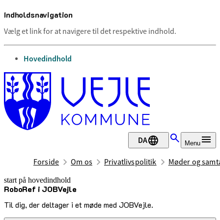
Indholdsnavigation
Vælg et link for at navigere til det respektive indhold.
gå til
Hovedindhold
DA
Menu
Forside
Om os
Privatlivspolitik
Møder og samta
start på hovedindhold
RoboRef i JOBVejle
senest opdateret 30. juni 2026
Til dig, der deltager i et møde med JOBVejle.