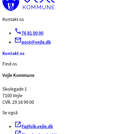
Kontakt os
76 81 00 00
post@vejle.dk
Kontakt os
Find os
Vejle Kommune
Skolegade 1
7100 Vejle
CVR. 29 18 99 00
Se også
Fagfolk.vejle.dk