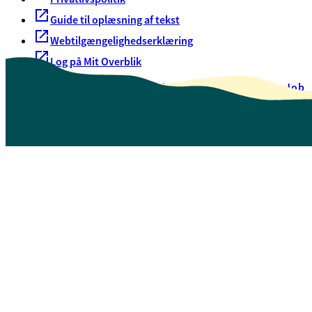
Guide til oplæsning af tekst
Webtilgængelighedserklæring
Log på Mit Overblik
Akut hjælp
EAN-numre
Oversigt over selvbetjening
Job
Presse