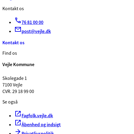
Kontakt os
76 81 00 00
post@vejle.dk
Kontakt os
Find os
Vejle Kommune
Skolegade 1
7100 Vejle
CVR. 29 18 99 00
Se også
Fagfolk.vejle.dk
Åbenhed og indsigt
Privatlivspolitik