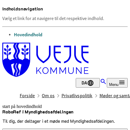
Indholdsnavigation
Vælg et link for at navigere til det respektive indhold.
gå til
Hovedindhold
DA
Menu
Forside
Om os
Privatlivspolitik
Møder og samta
start på hovedindhold
RoboRef i Myndighedsafdelingen
senest opdateret 30. juni 2026
Til dig, der deltager i et møde med Myndighedsafdelingen.