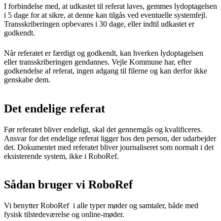
I forbindelse med, at udkastet til referat laves, gemmes lydoptagelsen
i 5 dage for at sikre, at denne kan tilgås ved eventuelle systemfejl.
Transskriberingen opbevares i 30 dage, eller indtil udkastet er
godkendt.
Når referatet er færdigt og godkendt, kan hverken lydoptagelsen
eller transskriberingen gendannes. Vejle Kommune har, efter
godkendelse af referat, ingen adgang til filerne og kan derfor ikke
genskabe dem.
Det endelige referat
Før referatet bliver endeligt, skal det gennemgås og kvalificeres.
Ansvar for det endelige referat ligger hos den person, der udarbejder
det. Dokumentet med referatet bliver journaliseret som normalt i det
eksisterende system, ikke i RoboRef.
Sådan bruger vi RoboRef
Vi benytter RoboRef i alle typer møder og samtaler, både med
fysisk tilstedeværelse og online-møder.