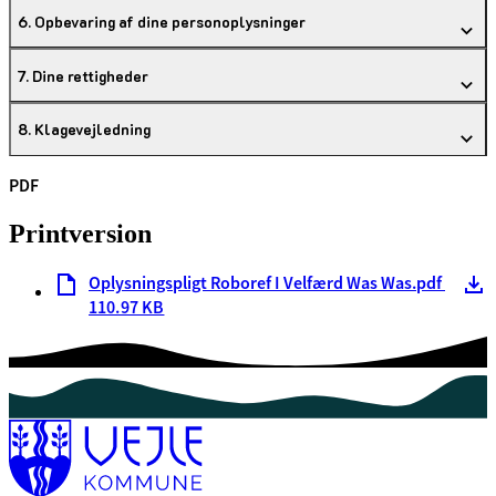
6. Opbevaring af dine personoplysninger
7. Dine rettigheder
8. Klagevejledning
PDF
Printversion
Oplysningspligt Roboref I Velfærd Was Was.pdf
110.97 KB