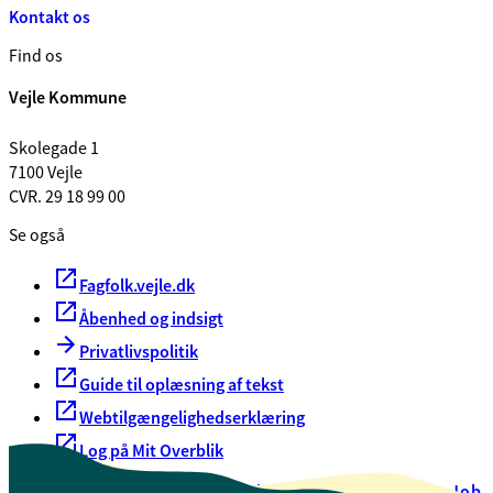
Kontakt os
Find os
Vejle Kommune
Skolegade 1
7100 Vejle
CVR. 29 18 99 00
Se også
Fagfolk.vejle.dk
Åbenhed og indsigt
Privatlivspolitik
Guide til oplæsning af tekst
Webtilgængelighedserklæring
Log på Mit Overblik
Akut hjælp
EAN-numre
Oversigt over selvbetjening
Job