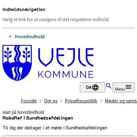
Indholdsnavigation
Vælg et link for at navigere til det respektive indhold.
gå til
Hovedindhold
DA
Menu
Forside
Om os
Privatlivspolitik
Møder og samta
start på hovedindhold
RoboRef i Sundhedsafdelingen
senest opdateret 30. juni 2026
Til dig der deltager i et møde i Sundhedsafdelingen