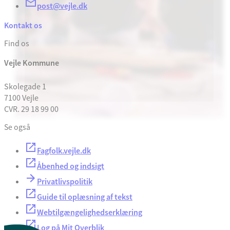
post@vejle.dk
Kontakt os
Find os
Vejle Kommune
Skolegade 1
7100 Vejle
CVR. 29 18 99 00
Se også
Fagfolk.vejle.dk
Åbenhed og indsigt
Privatlivspolitik
Guide til oplæsning af tekst
Webtilgængelighedserklæring
Log på Mit Overblik