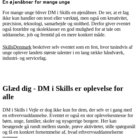
En øjenåbner for mange unge
For mange unge bliver DM i Skills en øjenåbner. De ser, at et fag
ikke kun handler om teori eller værktøj, men også om kreativitet,
præcision, teknologi, samarbejde og stolthed. Derfor giver eventet
også forældre og skoleklasser en god mulighed for at tale om
uddannelse, job og fremtid på en mere konkret måde.
SkillsDenmark
beskriver selv eventet som en fest, hvor tusindvis af
unge oplever landets største talenter i en lang række håndværk,
industri- og servicefag.
Glæd dig - DM i Skills er oplevelse for
alle
DM i Skills i Vejle er dog ikke kun for dem, der selv er i gang med
en erhvervsuddannelse. Eventet er også en stor oplevelsesmesse for
børn, unge, familier, skoler og nysgerrige borgere. Her kan
besøgende gå rundt mellem stande, prøve aktiviteter, stille spørgsmål
og få en konkret fornemmelse af, hvad erhvervsuddannelserne
rummer.