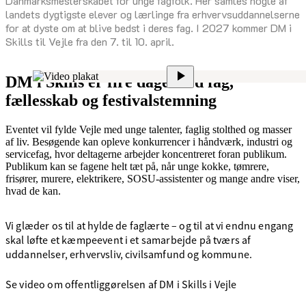
Danmarksmesterskabet for unge fagfolk. Her samles nogle af
landets dygtigste elever og lærlinge fra erhvervsuddannelserne
for at dyste om at blive bedst i deres fag. I 2027 kommer DM i
Skills til Vejle fra den 7. til 10. april.
DM i Skills er fire dage med fag,
fællesskab og festivalstemning
Eventet vil fylde Vejle med unge talenter, faglig stolthed og masser
af liv. Besøgende kan opleve konkurrencer i håndværk, industri og
servicefag, hvor deltagerne arbejder koncentreret foran publikum.
Publikum kan se fagene helt tæt på, når unge kokke, tømrere,
frisører, murere, elektrikere, SOSU-assistenter og mange andre viser,
hvad de kan.
Vi glæder os til at hylde de faglærte – og til at vi endnu engang
skal løfte et kæmpeevent i et samarbejde på tværs af
uddannelser, erhvervsliv, civilsamfund og kommune.
Se video om offentliggørelsen af DM i Skills i Vejle