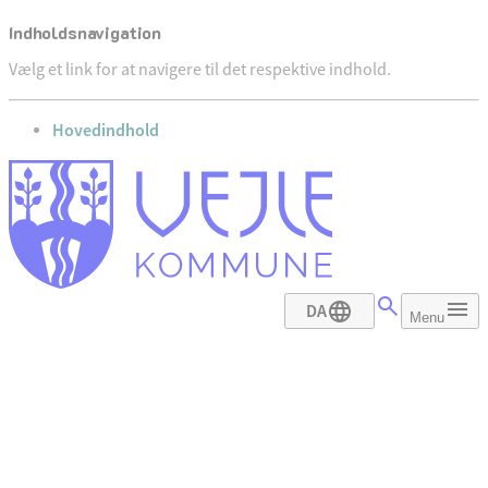
Indholdsnavigation
Vælg et link for at navigere til det respektive indhold.
gå til
Hovedindhold
DA
Menu