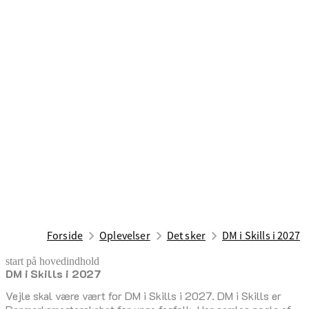
Forside
Oplevelser
Det sker
DM i Skills i 2027
start på hovedindhold
DM i Skills i 2027
senest opdateret 18. juni 2026
Vejle skal være vært for DM i Skills i 2027. DM i Skills er