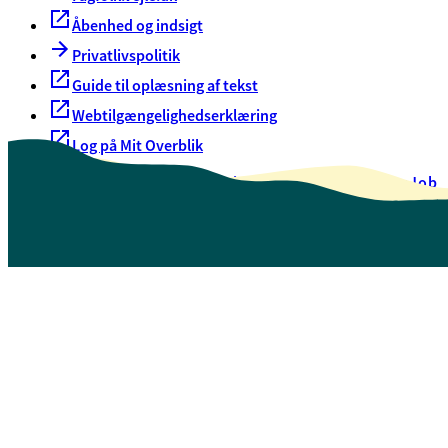
Åbenhed og indsigt
Privatlivspolitik
Guide til oplæsning af tekst
Webtilgængelighedserklæring
Log på Mit Overblik
Akut hjælp
EAN-numre
Oversigt over selvbetjening
Job
Presse