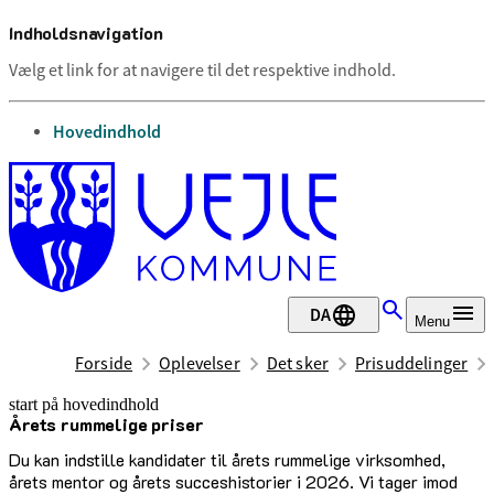
Indholdsnavigation
Vælg et link for at navigere til det respektive indhold.
gå til
Hovedindhold
DA
Menu
Forside
Oplevelser
Det sker
Prisuddelinger
start på hovedindhold
Årets rummelige priser
senest opdateret 25. juni 2026
Du kan indstille kandidater til årets rummelige virksomhed,
årets mentor og årets succeshistorier i 2026. Vi tager imod