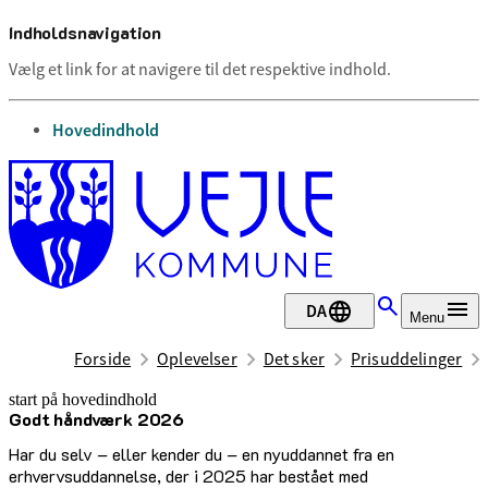
Indholdsnavigation
Vælg et link for at navigere til det respektive indhold.
gå til
Hovedindhold
DA
Menu
Forside
Oplevelser
Det sker
Prisuddelinger
start på hovedindhold
Godt håndværk 2026
senest opdateret 17. december 2025
Har du selv – eller kender du – en nyuddannet fra en
erhvervsuddannelse, der i 2025 har bestået med