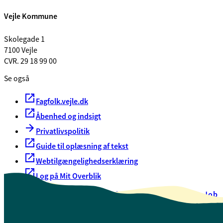
Vejle Kommune
Skolegade 1
7100 Vejle
CVR. 29 18 99 00
Se også
Fagfolk.vejle.dk
Åbenhed og indsigt
Privatlivspolitik
Guide til oplæsning af tekst
Webtilgængelighedserklæring
Log på Mit Overblik
Akut hjælp
EAN-numre
Oversigt over selvbetjening
Job
Presse