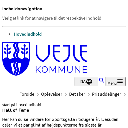
Indholdsnavigation
Vælg et link for at navigere til det respektive indhold.
gå til
Hovedindhold
DA
Menu
Forside
Oplevelser
Det sker
Prisuddelinger
start på hovedindhold
Hall of Fame
senest opdateret 28. januar 2026
Her kan du se vindere for Sportsgalla i tidligere år. Desuden
deler vi et par glimt af højdepunkterne fra sidste år.