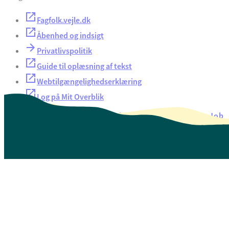
Fagfolk.vejle.dk
Åbenhed og indsigt
Privatlivspolitik
Guide til oplæsning af tekst
Webtilgængelighedserklæring
Log på Mit Overblik
Akut hjælp
EAN-numre
Oversigt over selvbetjening
Job
Presse