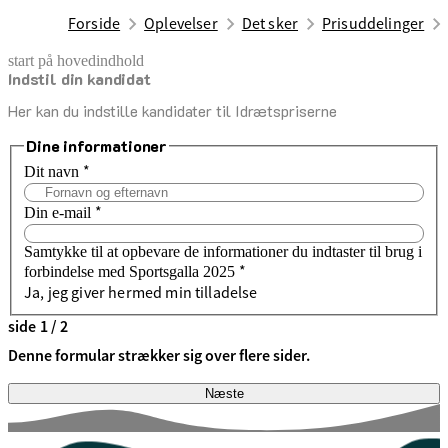
Forside
Oplevelser
Det sker
Prisuddelinger
start på hovedindhold
Indstil din kandidat
senest opdateret 9. december 2025
Her kan du indstille kandidater til Idrætspriserne
Dine informationer
*
Dit navn
*
Din e-mail
Samtykke til at opbevare de informationer du indtaster til brug i
*
forbindelse med Sportsgalla 2025
Ja, jeg giver hermed min tilladelse
side 1 / 2
Denne formular strækker sig over flere sider.
Næste