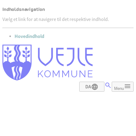
Indholdsnavigation
Vælg et link for at navigere til det respektive indhold.
gå til
Hovedindhold
DA
Menu