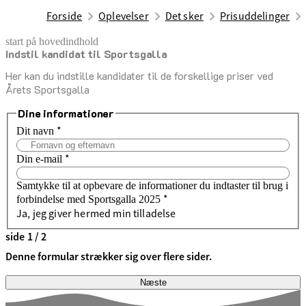
Forside
Oplevelser
Det sker
Prisuddelinger
start på hovedindhold
Indstil kandidat til Sportsgalla
senest opdateret 9. december 2025
Her kan du indstille kandidater til de forskellige priser ved
Årets Sportsgalla
Dine informationer
*
Dit navn
*
Din e-mail
Samtykke til at opbevare de informationer du indtaster til brug i
*
forbindelse med Sportsgalla 2025
Ja, jeg giver hermed min tilladelse
side 1 / 2
Denne formular strækker sig over flere sider.
Næste