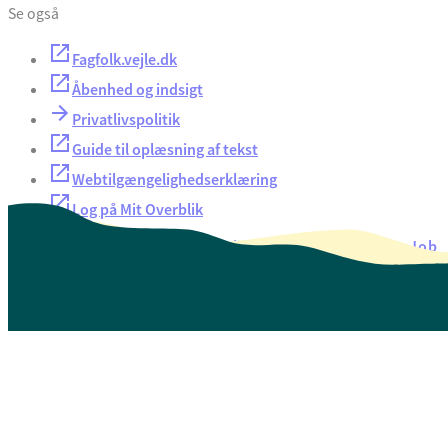
Se også
Fagfolk.vejle.dk
Åbenhed og indsigt
Privatlivspolitik
Guide til oplæsning af tekst
Webtilgængelighedserklæring
Log på Mit Overblik
Akut hjælp
EAN-numre
Oversigt over selvbetjening
Job
Presse