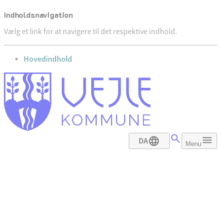
Indholdsnavigation
Vælg et link for at navigere til det respektive indhold.
gå til
Hovedindhold
DA
Menu