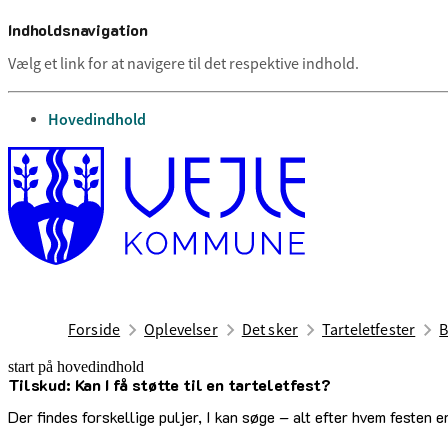
Indholdsnavigation
Vælg et link for at navigere til det respektive indhold.
gå til
Hovedindhold
Forside
Oplevelser
Det sker
Tarteletfester
B
start på hovedindhold
Tilskud: Kan I få støtte til en tarteletfest?
senest opdateret 2. juli 2026
Der findes forskellige puljer, I kan søge – alt efter hvem festen e