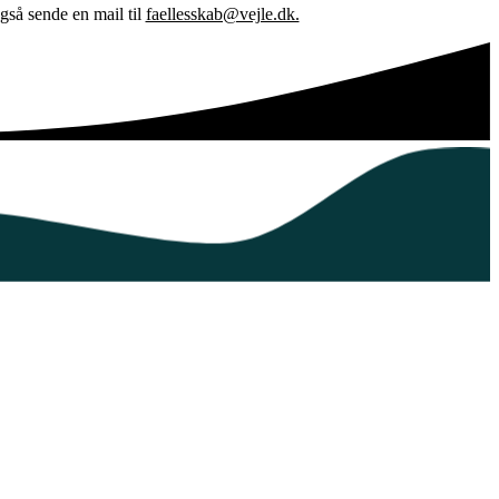
gså sende en mail til
faellesskab@vejle.dk.