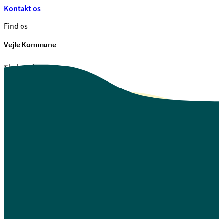
Kontakt os
Find os
Vejle Kommune
Skolegade 1
7100 Vejle
CVR. 29 18 99 00
Se også
Fagfolk.vejle.dk
Åbenhed og indsigt
Privatlivspolitik
Guide til oplæsning af tekst
Webtilgængelighedserklæring
Log på Mit Overblik