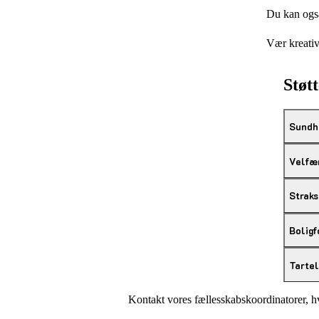
Du kan også 
Vær kreative
Støtt
Sundh
Velfæ
Straks
Boligf
Tartel
Kontakt vores fællesskabskoordinatorer, hv