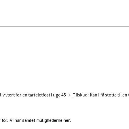
liv vært for en tarteletfest i uge 45
Tilskud: Kan I få støtte til en
r for. Vi har samlet mulighederne her.