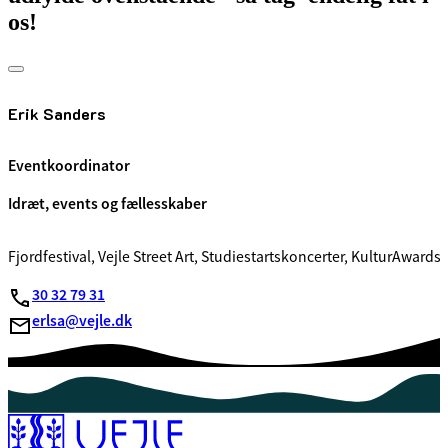
os!
Erik Sanders
Eventkoordinator
Idræt, events og fællesskaber
Fjordfestival, Vejle Street Art, Studiestartskoncerter, KulturAwards
30 32 79 31
erlsa@vejle.dk