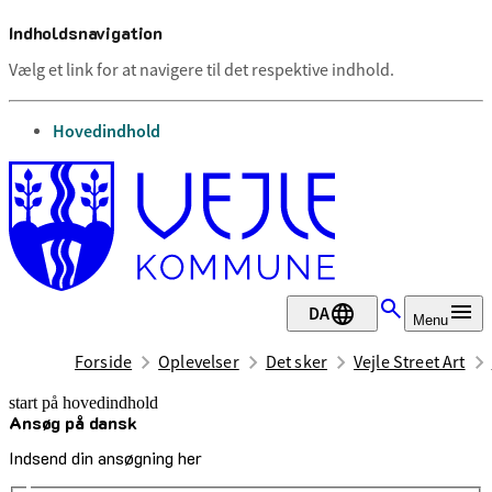
Indholdsnavigation
Vælg et link for at navigere til det respektive indhold.
gå til
Hovedindhold
DA
Menu
Forside
Oplevelser
Det sker
Vejle Street Art
start på hovedindhold
Ansøg på dansk
senest opdateret 18. maj 2026
Indsend din ansøgning her