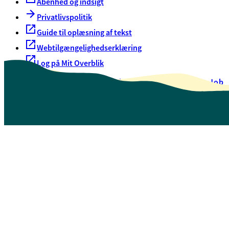
Åbenhed og indsigt
Privatlivspolitik
Guide til oplæsning af tekst
Webtilgængelighedserklæring
Log på Mit Overblik
Akut hjælp
EAN-numre
Oversigt over selvbetjening
Job
Presse