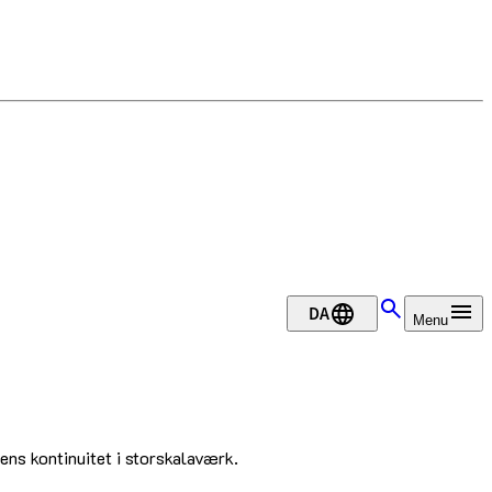
DA
Menu
ns kontinuitet i storskalaværk.