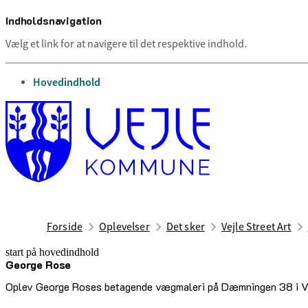
Indholdsnavigation
Vælg et link for at navigere til det respektive indhold.
gå til
Hovedindhold
Forside
Oplevelser
Det sker
Vejle Street Art
start på hovedindhold
George Rose
senest opdateret 17. februar 2026
Oplev George Roses betagende vægmaleri på Dæmningen 38 i Vejle