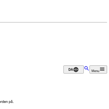
DA
Menu
erden på.