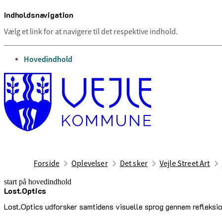
Indholdsnavigation
Vælg et link for at navigere til det respektive indhold.
gå til
Hovedindhold
Forside
Oplevelser
Det sker
Vejle Street Art
start på hovedindhold
Lost.Optics
senest opdateret 24. juni 2026
Lost.Optics udforsker samtidens visuelle sprog gennem refleksion