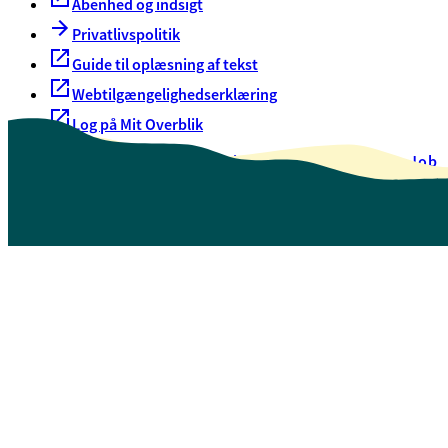
Åbenhed og indsigt
Privatlivspolitik
Guide til oplæsning af tekst
Webtilgængelighedserklæring
Log på Mit Overblik
Akut hjælp
EAN-numre
Oversigt over selvbetjening
Job
Presse