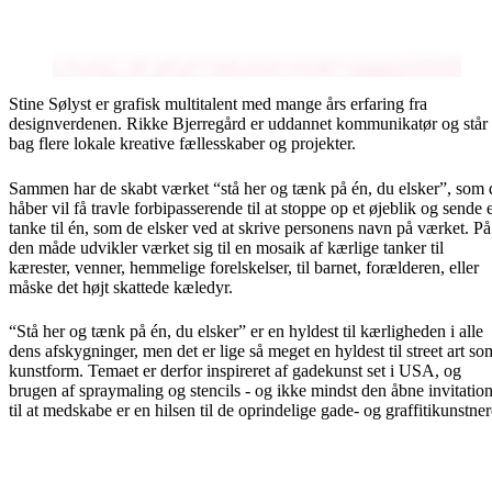
Stine Sølyst er grafisk multitalent med mange års erfaring fra
designverdenen. Rikke Bjerregård er uddannet kommunikatør og står
bag flere lokale kreative fællesskaber og projekter.
Sammen har de skabt værket “stå her og tænk på én, du elsker”, som 
håber vil få travle forbipasserende til at stoppe op et øjeblik og sende 
tanke til én, som de elsker ved at skrive personens navn på værket. På
den måde udvikler værket sig til en mosaik af kærlige tanker til
kærester, venner, hemmelige forelskelser, til barnet, forælderen, eller
måske det højt skattede kæledyr.
“Stå her og tænk på én, du elsker” er en hyldest til kærligheden i alle
dens afskygninger, men det er lige så meget en hyldest til street art so
kunstform. Temaet er derfor inspireret af gadekunst set i USA, og
brugen af spraymaling og stencils - og ikke mindst den åbne invitatio
til at medskabe er en hilsen til de oprindelige gade- og graffitikunstner