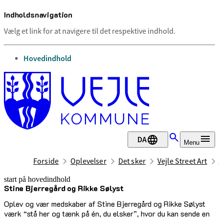
Indholdsnavigation
Vælg et link for at navigere til det respektive indhold.
gå til
Hovedindhold
DA
Menu
Forside
Oplevelser
Det sker
Vejle Street Art
start på hovedindhold
Stine Bjerregård og Rikke Sølyst
senest opdateret 17. februar 2026
Oplev og vær medskaber af Stine Bjerregård og Rikke Sølyst
værk “stå her og tænk på én, du elsker”, hvor du kan sende en