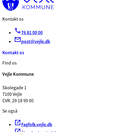
Kontakt os
76 81 00 00
post@vejle.dk
Kontakt os
Find os
Vejle Kommune
Skolegade 1
7100 Vejle
CVR. 29 18 99 00
Se også
Fagfolk.vejle.dk