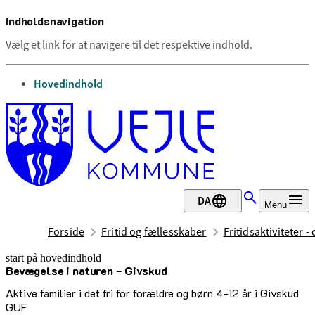
Indholdsnavigation
Vælg et link for at navigere til det respektive indhold.
gå til
Hovedindhold
DA
Menu
Forside
Fritid og fællesskaber
Fritidsaktiviteter -
start på hovedindhold
Bevægelse i naturen - Givskud
senest opdateret 17. februar 2026
Aktive familier i det fri for forældre og børn 4-12 år i Givskud
GUF