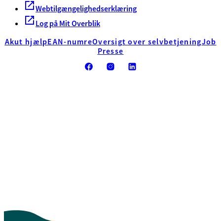
Webtilgængelighedserklæring
Log på Mit Overblik
Akut hjælp
EAN-numre
Oversigt over selvbetjening
Job
Presse