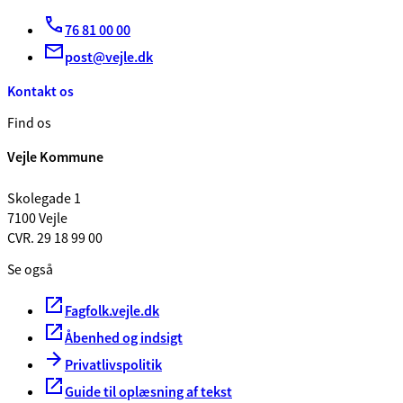
76 81 00 00
post@vejle.dk
Kontakt os
Find os
Vejle Kommune
Skolegade 1
7100 Vejle
CVR. 29 18 99 00
Se også
Fagfolk.vejle.dk
Åbenhed og indsigt
Privatlivspolitik
Guide til oplæsning af tekst