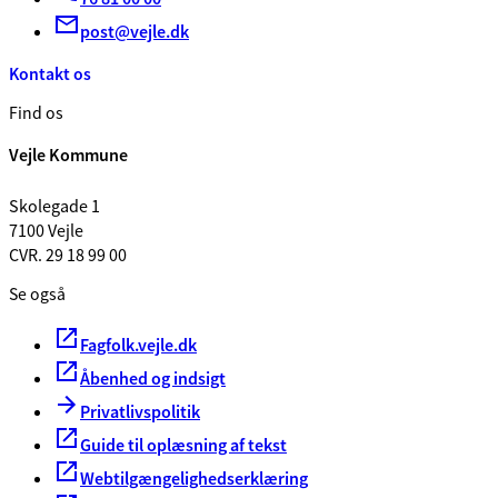
post@vejle.dk
Kontakt os
Find os
Vejle Kommune
Skolegade 1
7100 Vejle
CVR. 29 18 99 00
Se også
Fagfolk.vejle.dk
Åbenhed og indsigt
Privatlivspolitik
Guide til oplæsning af tekst
Webtilgængelighedserklæring