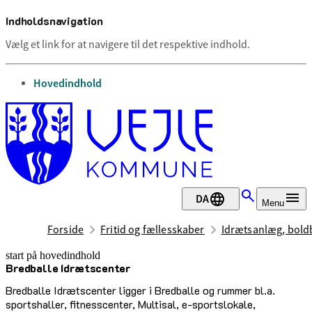
Indholdsnavigation
Vælg et link for at navigere til det respektive indhold.
gå til
Hovedindhold
DA
Menu
Forside
Fritid og fællesskaber
Idrætsanlæg, boldb
start på hovedindhold
Bredballe Idrætscenter
senest opdateret 17. februar 2026
Bredballe Idrætscenter ligger i Bredballe og rummer bl.a.
sportshaller, fitnesscenter, Multisal, e-sportslokale,