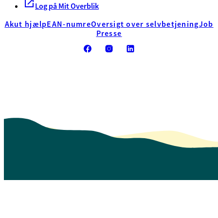
Log på Mit Overblik
Akut hjælp
EAN-numre
Oversigt over selvbetjening
Job
Presse