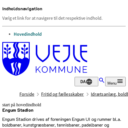
Indholdsnavigation
Vælg et link for at navigere til det respektive indhold.
gå til
Hovedindhold
DA
Menu
Forside
Fritid og fællesskaber
Idrætsanlæg, boldb
start på hovedindhold
Engum Stadion
senest opdateret 17. februar 2026
Engum Stadion drives af foreningen Engum UI og rummer bl.a.
boldbaner, kunstgræsbaner, tennisbaner, padelbaner og