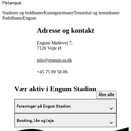
Petanque.
Stadions og boldbaner
Kunstgræsbaner
Tennishal og tennisbaner
Padelbaner
Engum
Adresse og kontakt
Engum Møllevej 7,
7120 Vejle Ø
info@engum-ui.dk
+45 75 89 58 06
Vær aktiv i Engum Stadion
Åbn alle
Foreninger på Engum Stadion
Booking, lån og leje