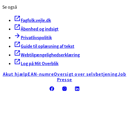
Se også
Fagfolk.vejle.dk
Åbenhed og indsigt
Privatlivspolitik
Guide til oplæsning af tekst
Webtilgængelighedserklæring
Log på Mit Overblik
Akut hjælp
EAN-numre
Oversigt over selvbetjening
Job
Presse