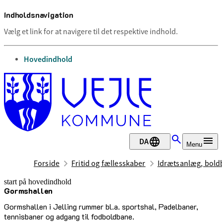
Indholdsnavigation
Vælg et link for at navigere til det respektive indhold.
gå til
Hovedindhold
DA
Menu
Forside
Fritid og fællesskaber
Idrætsanlæg, boldb
start på hovedindhold
Gormshallen
senest opdateret 17. februar 2026
Gormshallen i Jelling rummer bl.a. sportshal, Padelbaner,
tennisbaner og adgang til fodboldbane.