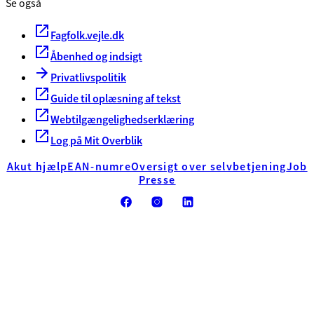
Se også
Fagfolk.vejle.dk
Åbenhed og indsigt
Privatlivspolitik
Guide til oplæsning af tekst
Webtilgængelighedserklæring
Log på Mit Overblik
Akut hjælp
EAN-numre
Oversigt over selvbetjening
Job
Presse