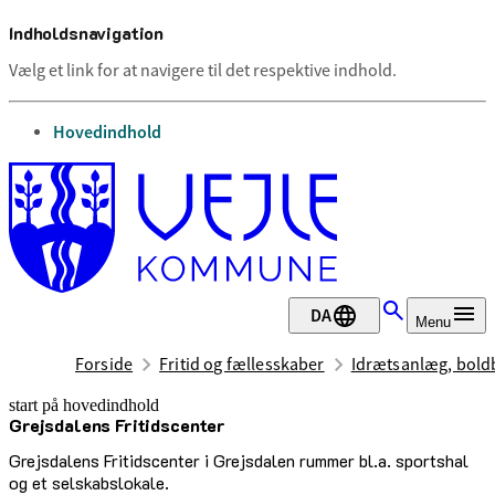
Indholdsnavigation
Vælg et link for at navigere til det respektive indhold.
gå til
Hovedindhold
DA
Menu
Forside
Fritid og fællesskaber
Idrætsanlæg, boldb
start på hovedindhold
Grejsdalens Fritidscenter
senest opdateret 17. februar 2026
Grejsdalens Fritidscenter i Grejsdalen rummer bl.a. sportshal
og et selskabslokale.