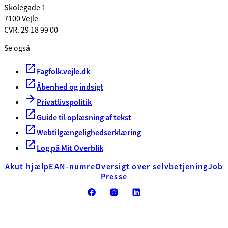
Skolegade 1
7100 Vejle
CVR. 29 18 99 00
Se også
Fagfolk.vejle.dk
Åbenhed og indsigt
Privatlivspolitik
Guide til oplæsning af tekst
Webtilgængelighedserklæring
Log på Mit Overblik
Akut hjælp
EAN-numre
Oversigt over selvbetjening
Job
Presse